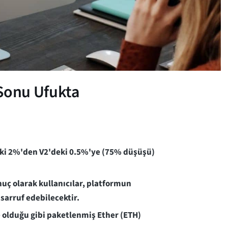
 Sonu Ufukta
deki 2%'den V2'deki 0.5%'ye (75% düşüşü)
nuç olarak kullanıcılar, platformun
sarruf edebilecektir.
de olduğu gibi paketlenmiş Ether (ETH)