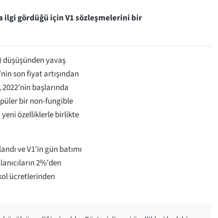
la ilgi gördüğü için V1 sözleşmelerini bir
TC) düşüşünden yavaş
nin son fiyat artışından
, 2022'nin başlarında
püler bir non-fungible
eni özelliklerle birlikte
landı ve V1'in gün batımı
lanıcıların 2%'den
kol ücretlerinden