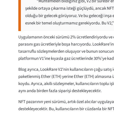
“Muhtemelen bildiğiniz gibi, V2 bir süredir en 
şekilde ortaya çıkarma isteği güçlüydü, ancak NFT'
olduğu bir gelecek görüyoruz. Ve bu geleceği inşa et
esnek bir temel oluşturmamız gerekiyordu. Bu V2,”
Uygulamanın önceki sürümü 2% ücretlendiriyordu ve ç
parasını gas ücretleriyle boşa harcıyordu. LookRare'i
tasarruflu sözleşmelerden oluşuyor ve bunun sonucund
platformun V1'ine kıyasla gaz ücretlerinde 30%'ye kad
Blog ayrıca, LookRare V2'nin kullanıcıların çoğu satış i
paketlenmiş Ether (ETH) yerine Ether (ETH) almasına i
koydu. Ayrıca, akıllı sözleşmeler, kullanıcıların toplu i
aynı anda birden fazla siparişi destekleyecektir.
NFT pazarının yeni sürümü, artık özel alıcılar uygulaya
destekleyecektir. Bu, kullanıcıların bir cüzdanla bir NFT