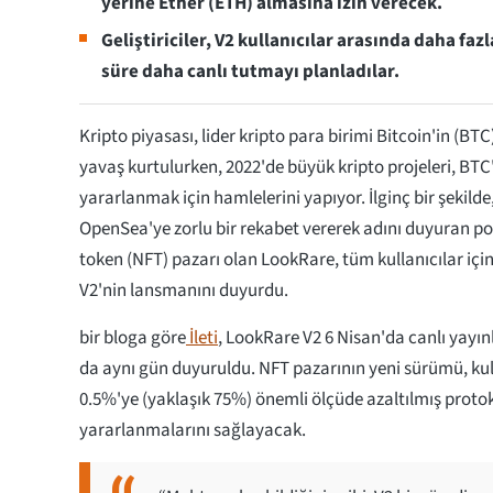
yerine Ether (ETH) almasına izin verecek.
Geliştiriciler, V2 kullanıcılar arasında daha faz
süre daha canlı tutmayı planladılar.
Kripto piyasası, lider kripto para birimi Bitcoin'in (B
yavaş kurtulurken, 2022'de büyük kripto projeleri, BTC'
yararlanmak için hamlelerini yapıyor. İlginç bir şekilde
OpenSea'ye zorlu bir rekabet vererek adını duyuran po
token (NFT) pazarı olan LookRare, tüm kullanıcılar için y
V2'nin lansmanını duyurdu.
bir bloga göre
İleti
, LookRare V2 6 Nisan'da canlı yayın
da aynı gün duyuruldu. NFT pazarının yeni sürümü, kul
0.5%'ye (yaklaşık 75%) önemli ölçüde azaltılmış proto
yararlanmalarını sağlayacak.