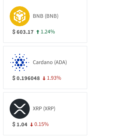
BNB (BNB)
1.24%
603.17
$
Cardano (ADA)
1.93%
0.196048
$
XRP (XRP)
0.15%
1.04
$