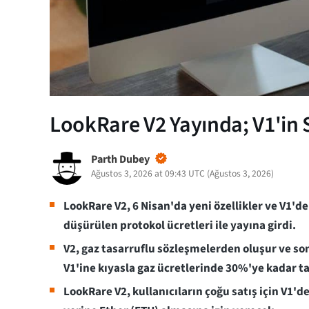
LookRare V2 Yayında; V1'in
Parth Dubey
Ağustos 3, 2026 at 09:43 UTC
(
Ağustos 3, 2026
)
LookRare V2, 6 Nisan'da yeni özellikler ve V1'
düşürülen protokol ücretleri ile yayına girdi.
V2, gaz tasarruflu sözleşmelerden oluşur ve so
V1'ine kıyasla gaz ücretlerinde 30%'ye kadar ta
LookRare V2, kullanıcıların çoğu satış için V1'