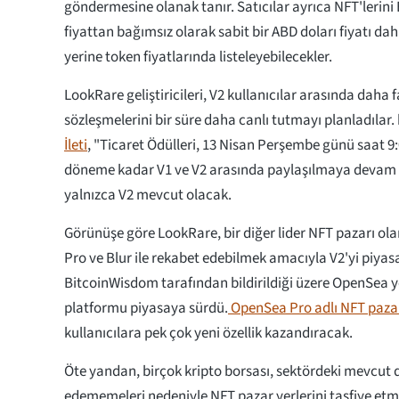
göndermesine olanak tanır. Satıcılar ayrıca NFT'lerin
fiyattan bağımsız olarak sabit bir ABD doları fiyatı da
yerine token fiyatlarında listeleyebilecekler.
LookRare geliştiricileri, V2 kullanıcılar arasında daha 
sözleşmelerini bir süre daha canlı tutmayı planladılar.
İleti
, "Ticaret Ödülleri, 13 Nisan Perşembe günü saat 9
döneme kadar V1 ve V2 arasında paylaşılmaya devam 
yalnızca V2 mevcut olacak.
Görünüşe göre LookRare, bir diğer lider NFT pazarı o
Pro ve Blur ile rekabet edebilmek amacıyla V2'yi piya
BitcoinWisdom tarafından bildirildiği üzere OpenSea yen
platformu piyasaya sürdü.
OpenSea Pro adlı NFT pazar 
kullanıcılara pek çok yeni özellik kazandıracak.
Öte yandan, birçok kripto borsası, sektördeki mevcut 
edememeleri nedeniyle NFT pazar yerlerini tasfiye etm