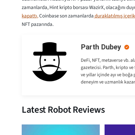
zamanlarda, Hint kripto borsası WazirX, olacağını duy
kapattı,
Coinbase son zamanlarda
duraklatılmış içeri
NFT pazarında.
Parth Dubey
DeFi, NFT, metaverse vb. al
gazetecisi. Parth, kripto v
ve yıllar içinde ayı ve boğ
deneyim ve uzmanlık kazan
Latest Robot Reviews