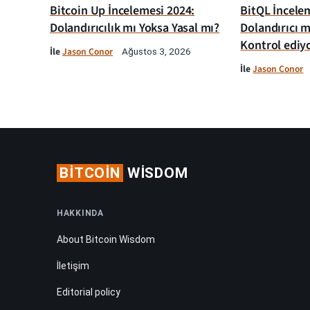
Bitcoin Up İncelemesi 2024:
BitQL İncelem
Dolandırıcılık mı Yoksa Yasal mı?
Dolandırıcı m
Kontrol ediy
İle
Jason Conor
Ağustos 3, 2026
İle
Jason Conor
BITCOIN
WISDOM
HAKKINDA
About Bitcoin Wisdom
İletişim
Editorial policy