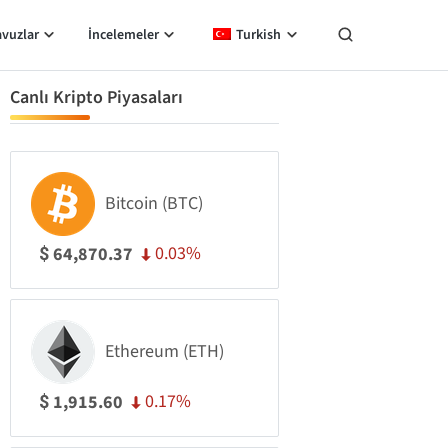
avuzlar
İncelemeler
Turkish
Canlı Kripto Piyasaları
Bitcoin (BTC)
0.03%
64,870.37
$
Ethereum (ETH)
0.17%
1,915.60
$