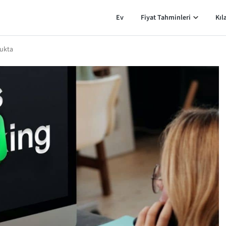
Ev
Fiyat Tahminleri
Kıl
fukta