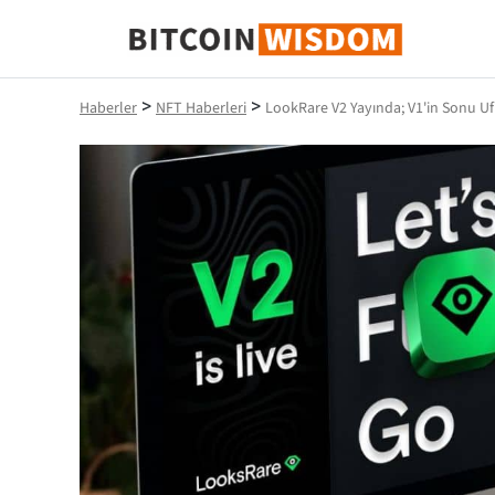
Bitcoin Bilgeliği
>
>
Haberler
NFT Haberleri
LookRare V2 Yayında; V1'in Sonu U