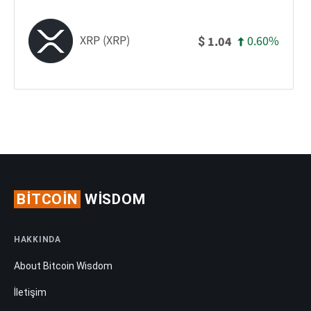
XRP (XRP)
0.60%
1.04
$
BITCOIN
WISDOM
HAKKINDA
About Bitcoin Wisdom
İletişim