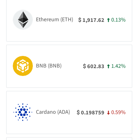
Ethereum (ETH)
0.13%
1,917.62
$
BNB (BNB)
1.42%
602.83
$
Cardano (ADA)
0.59%
0.198759
$