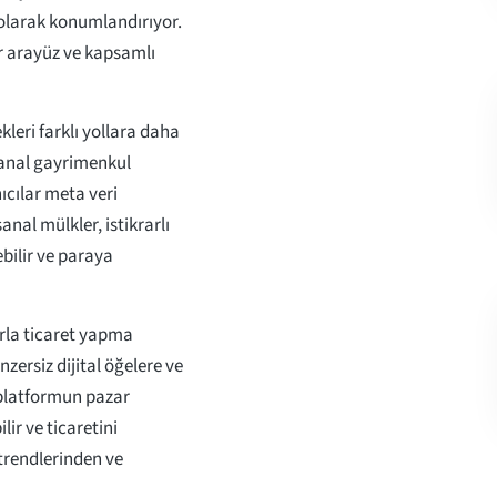
 olarak konumlandırıyor.
ir arayüz ve kapsamlı
kleri farklı yollara daha
 sanal gayrimenkul
nıcılar meta veri
anal mülkler, istikrarlı
lebilir ve paraya
larla ticaret yapma
zersiz dijital öğelere ve
, platformun pazar
lir ve ticaretini
 trendlerinden ve