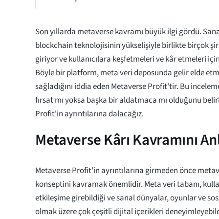
Son yıllarda metaverse kavramı büyük ilgi gördü. Sana
blockchain teknolojisinin yükselişiyle birlikte birçok ş
giriyor ve kullanıcılara keşfetmeleri ve kâr etmeleri için
Böyle bir platform, meta veri deposunda gelir elde etme
sağladığını iddia eden Metaverse Profit'tir. Bu incele
fırsat mı yoksa başka bir aldatmaca mı olduğunu beli
Profit'in ayrıntılarına dalacağız.
Metaverse Kârı Kavramını A
Metaverse Profit'in ayrıntılarına girmeden önce metav
konseptini kavramak önemlidir. Meta veri tabanı, kullanı
etkileşime girebildiği ve sanal dünyalar, oyunlar ve so
olmak üzere çok çeşitli dijital içerikleri deneyimleyebil