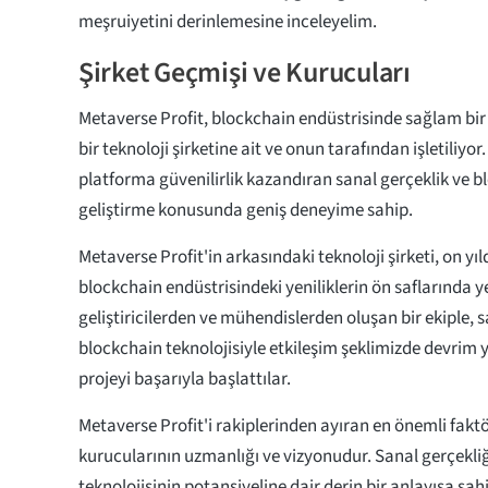
meşruiyetini derinlemesine inceleyelim.
Şirket Geçmişi ve Kurucuları
Metaverse Profit, blockchain endüstrisinde sağlam bi
bir teknoloji şirketine ait ve onun tarafından işletiliyor
platforma güvenilirlik kazandıran sanal gerçeklik ve 
geliştirme konusunda geniş deneyime sahip.
Metaverse Profit'in arkasındaki teknoloji şirketi, on yıl
blockchain endüstrisindeki yeniliklerin ön saflarında ye
geliştiricilerden ve mühendislerden oluşan bir ekiple, s
blockchain teknolojisiyle etkileşim şeklimizde devrim 
projeyi başarıyla başlattılar.
Metaverse Profit'i rakiplerinden ayıran en önemli faktö
kurucularının uzmanlığı ve vizyonudur. Sanal gerçekli
teknolojisinin potansiyeline dair derin bir anlayışa sahi