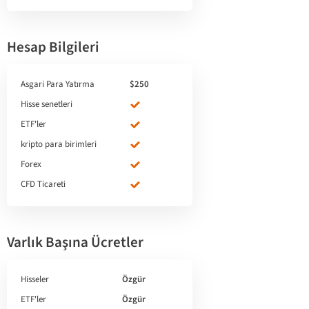
Hesap Bilgileri
Asgari Para Yatırma
$250
Hisse senetleri
ETF'ler
kripto para birimleri
Forex
CFD Ticareti
Varlık Başına Ücretler
Hisseler
Özgür
ETF'ler
Özgür