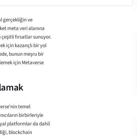
l gerçekliğin ve
irket meta veri alanına
 çeşitli fırsatlar sunuyor.
k için kazançlı bir yol
mede, bunun meşru bir
rlemek için Metaverse
nlamak
erse'nin temel
cıların birbirleriyle
syal platformlar da dahil
diği, blockchain