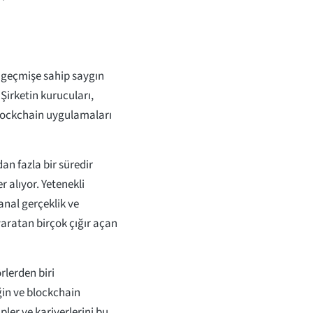
r geçmişe sahip saygın
. Şirketin kurucuları,
blockchain uygulamaları
dan fazla bir süredir
r alıyor. Yetenekli
anal gerçeklik ve
yaratan birçok çığır açan
rlerden biri
ğin ve blockchain
pler ve kariyerlerini bu