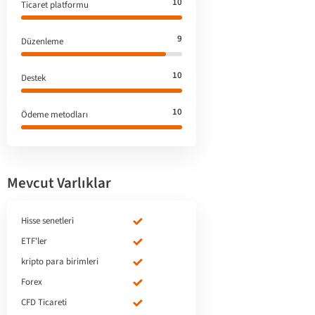
10
Ticaret platformu
9
Düzenleme
10
Destek
10
Ödeme metodları
Mevcut Varlıklar
Hisse senetleri
ETF'ler
kripto para birimleri
Forex
CFD Ticareti