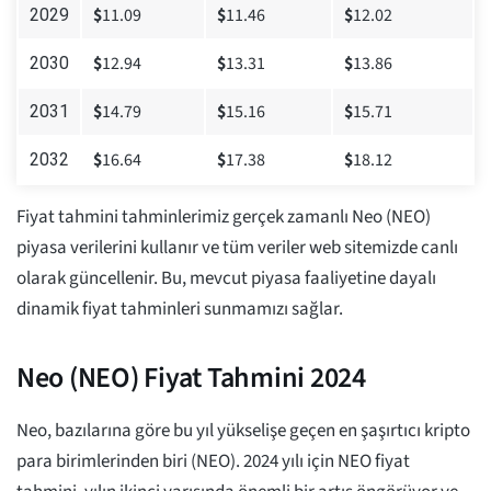
$
11.09
$
11.46
$
12.02
2029
$
12.94
$
13.31
$
13.86
2030
$
14.79
$
15.16
$
15.71
2031
$
16.64
$
17.38
$
18.12
2032
Fiyat tahmini tahminlerimiz gerçek zamanlı Neo (NEO)
piyasa verilerini kullanır ve tüm veriler web sitemizde canlı
olarak güncellenir. Bu, mevcut piyasa faaliyetine dayalı
dinamik fiyat tahminleri sunmamızı sağlar.
Neo (NEO) Fiyat Tahmini 2024
Neo, bazılarına göre bu yıl yükselişe geçen en şaşırtıcı kripto
para birimlerinden biri (NEO). 2024 yılı için NEO fiyat