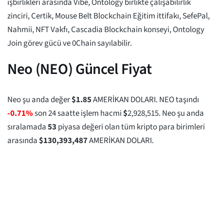
işbirlikleri arasında Vibe, Ontology birlikte çalışabilirlik
zinciri, Certik, Mouse Belt Blockchain Eğitim ittifakı, SefePal,
Nahmii, NFT Vakfı, Cascadia Blockchain konseyi, Ontology
Join görev gücü ve 0Chain sayılabilir.
Neo (NEO) Güncel Fiyat
Neo şu anda değer
$
1.85
AMERİKAN DOLARI. NEO taşındı
-0.71%
son 24 saatte işlem hacmi
$
2,928,515
. Neo şu anda
sıralamada
53
piyasa değeri olan tüm kripto para birimleri
arasında
$
130,393,487
AMERİKAN DOLARI.