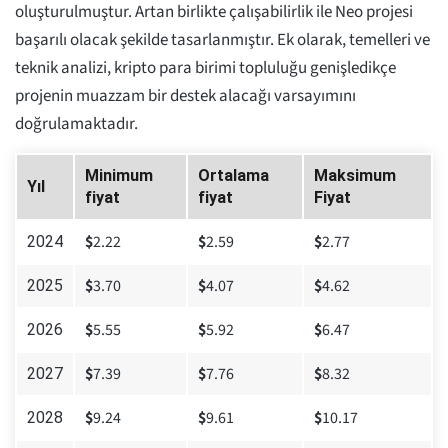
oluşturulmuştur. Artan birlikte çalışabilirlik ile Neo projesi
başarılı olacak şekilde tasarlanmıştır. Ek olarak, temelleri ve
teknik analizi, kripto para birimi topluluğu genişledikçe
projenin muazzam bir destek alacağı varsayımını
doğrulamaktadır.
Minimum
Ortalama
Maksimum
Yıl
fiyat
fiyat
Fiyat
$
2.22
$
2.59
$
2.77
2024
$
3.70
$
4.07
$
4.62
2025
$
5.55
$
5.92
$
6.47
2026
$
7.39
$
7.76
$
8.32
2027
$
9.24
$
9.61
$
10.17
2028