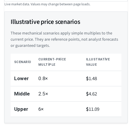
Live market data. Values may change between page loads.
Illustrative price scenarios
These mechanical scenarios apply simple multiples to the
current price. They are reference points, not analyst forecasts
or guaranteed targets.
CURRENT-PRICE
ILLUSTRATIVE
SCENARIO
MULTIPLE
VALUE
$
1.48
Lower
0.8×
$
4.62
Middle
2.5×
$
11.09
Upper
6×