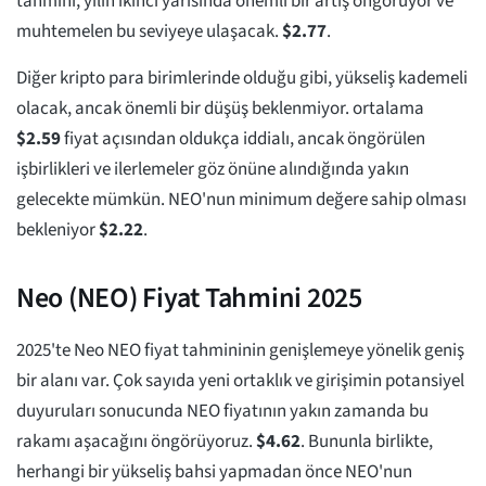
tahmini, yılın ikinci yarısında önemli bir artış öngörüyor ve
muhtemelen bu seviyeye ulaşacak.
$
2.77
.
Diğer kripto para birimlerinde olduğu gibi, yükseliş kademeli
olacak, ancak önemli bir düşüş beklenmiyor. ortalama
$
2.59
fiyat açısından oldukça iddialı, ancak öngörülen
işbirlikleri ve ilerlemeler göz önüne alındığında yakın
gelecekte mümkün. NEO'nun minimum değere sahip olması
bekleniyor
$
2.22
.
Neo (NEO) Fiyat Tahmini 2025
2025'te Neo NEO fiyat tahmininin genişlemeye yönelik geniş
bir alanı var. Çok sayıda yeni ortaklık ve girişimin potansiyel
duyuruları sonucunda NEO fiyatının yakın zamanda bu
rakamı aşacağını öngörüyoruz.
$
4.62
. Bununla birlikte,
herhangi bir yükseliş bahsi yapmadan önce NEO'nun