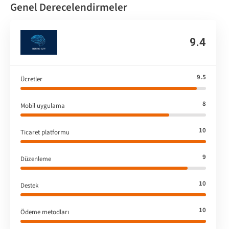
Genel Derecelendirmeler
9.4
9.5
Ücretler
8
Mobil uygulama
10
Ticaret platformu
9
Düzenleme
10
Destek
10
Ödeme metodları