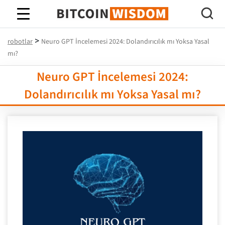
Bitcoin Bilgeliği
>
robotlar
Neuro GPT İncelemesi 2024: Dolandırıcılık mı Yoksa Yasal
mı?
Neuro GPT İncelemesi 2024:
Dolandırıcılık mı Yoksa Yasal mı?