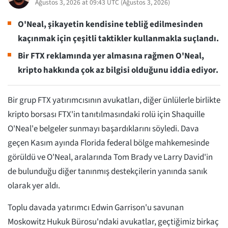
Ağustos 3, 2026 at 09:43 UTC
(
Ağustos 3, 2026
)
O'Neal, şikayetin kendisine tebliğ edilmesinden
kaçınmak için çeşitli taktikler kullanmakla suçlandı.
Bir FTX reklamında yer almasına rağmen O'Neal,
kripto hakkında çok az bilgisi olduğunu iddia ediyor.
Bir grup FTX yatırımcısının avukatları, diğer ünlülerle birlikte
kripto borsası FTX'in tanıtılmasındaki rolü için Shaquille
O'Neal'e belgeler sunmayı başardıklarını söyledi. Dava
geçen Kasım ayında Florida federal bölge mahkemesinde
görüldü ve O'Neal, aralarında Tom Brady ve Larry David'in
de bulunduğu diğer tanınmış destekçilerin yanında sanık
olarak yer aldı.
Toplu davada yatırımcı Edwin Garrison'u savunan
Moskowitz Hukuk Bürosu'ndaki avukatlar, geçtiğimiz birkaç