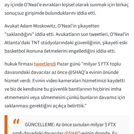
ay içinde O'Neal'e evrakları kişisel olarak sunmak için birkaç
sonuçsuz girişimde bulunduklarını iddia etti.
Avukat Adam Moskowitz, O'Neal'in şikayetten
"saklandığını" iddia etti. Avukatların son tweetleri, O'Neal'in
Atlanta'daki TNT stüdyolarındaki güvenliğinin, şikayeti eski
basketbol ikonuna iletmelerini engellediğini iddia etti.
hukuk firması
tweetlendi
Pazar günü "milyar $ FTX toplu
davasındaki davacılar az önce @SHAQ'a evinin önünde
hizmet verdi. Evinin video kameraları hizmetimizi kaydetti
ve biz de kendisine bu güvenlik bantlarının hiçbirini imha
etmemesini veya silmemesini çünkü bunların davamız için
saklanması gerektiğini açıkça belirttik.”
GÜNCELLEME: Az önce sunulan milyar $ FTX
sınıfı davadaki davacılar
@SHAQ
evinin dışında. Ev