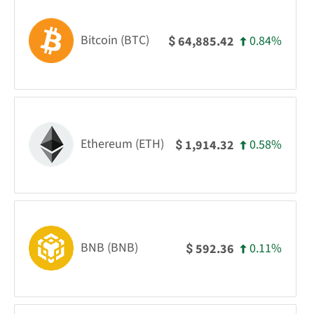
Bitcoin (BTC)
0.84%
64,885.42
$
Ethereum (ETH)
0.58%
1,914.32
$
BNB (BNB)
0.11%
592.36
$