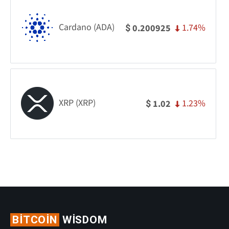
Cardano (ADA)
1.74%
0.200925
$
XRP (XRP)
1.23%
1.02
$
BITCOIN
WISDOM