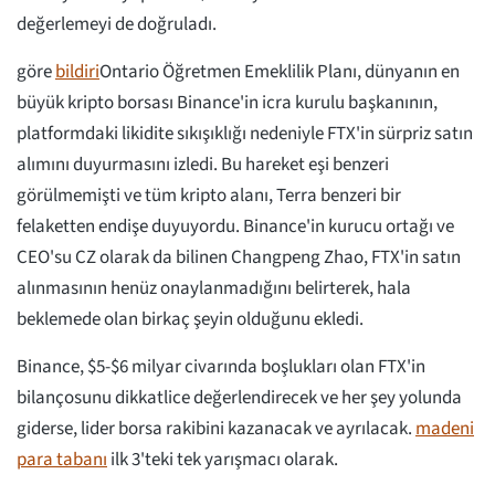
değerlemeyi de doğruladı.
göre
bildiri
Ontario Öğretmen Emeklilik Planı, dünyanın en
büyük kripto borsası Binance'in icra kurulu başkanının,
platformdaki likidite sıkışıklığı nedeniyle FTX'in sürpriz satın
alımını duyurmasını izledi. Bu hareket eşi benzeri
görülmemişti ve tüm kripto alanı, Terra benzeri bir
felaketten endişe duyuyordu. Binance'in kurucu ortağı ve
CEO'su CZ olarak da bilinen Changpeng Zhao, FTX'in satın
alınmasının henüz onaylanmadığını belirterek, hala
beklemede olan birkaç şeyin olduğunu ekledi.
Binance, $5-$6 milyar civarında boşlukları olan FTX'in
bilançosunu dikkatlice değerlendirecek ve her şey yolunda
giderse, lider borsa rakibini kazanacak ve ayrılacak.
madeni
para tabanı
ilk 3'teki tek yarışmacı olarak.