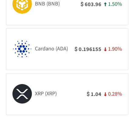
BNB (BNB)
1.50%
603.96
$
Cardano (ADA)
1.90%
0.196155
$
XRP (XRP)
0.28%
1.04
$