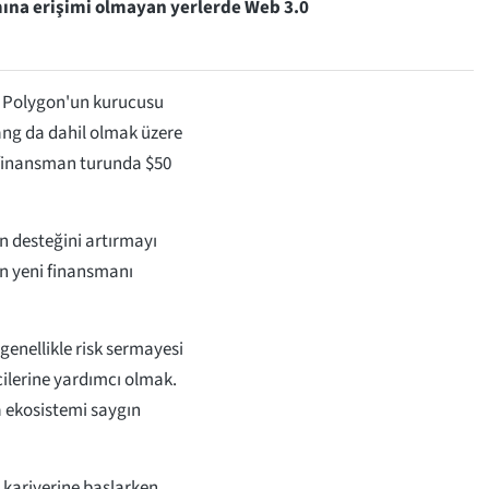
mına erişimi olmayan yerlerde Web 3.0
, Polygon'un kurucusu
ang da dahil olmak üzere
r finansman turunda $50
in desteğini artırmayı
in yeni finansmanı
genellikle risk sermayesi
cilerine yardımcı olmak.
ra ekosistemi saygın
 kariyerine başlarken