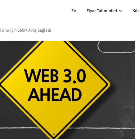
Ev
Fiyat Tahminleri
Kıl
onu İçin $50M Artış Sağladı