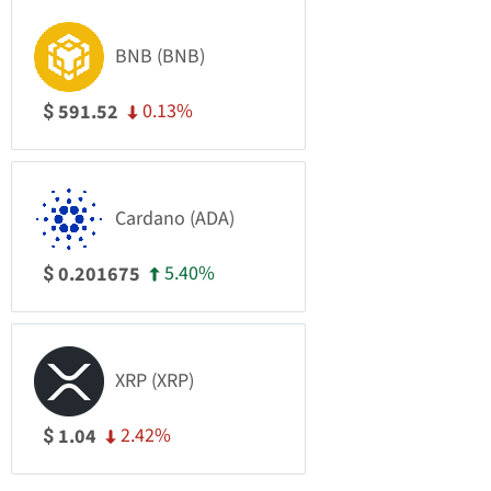
BNB (BNB)
0.13%
591.52
$
Cardano (ADA)
5.40%
0.201675
$
XRP (XRP)
2.42%
1.04
$