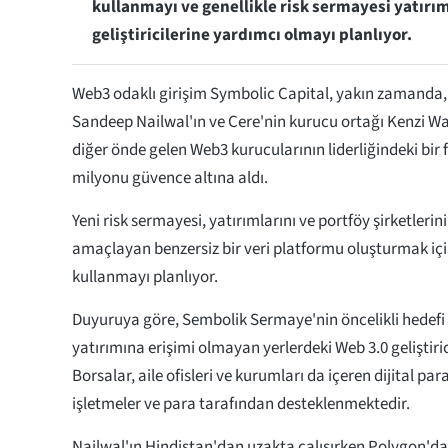
kullanmayı ve genellikle risk sermayesi yatırı
geliştiricilerine yardımcı olmayı planlıyor.
Web3 odaklı girişim Symbolic Capital, yakın zamanda
Sandeep Nailwal'ın ve Cere'nin kurucu ortağı Kenzi W
diğer önde gelen Web3 kurucularının liderliğindeki bi
milyonu güvence altına aldı.
Yeni risk sermayesi, yatırımlarını ve portföy şirketlerin
amaçlayan benzersiz bir veri platformu oluşturmak iç
kullanmayı planlıyor.
Duyuruya göre, Sembolik Sermaye'nin öncelikli hedefi 
yatırımına erişimi olmayan yerlerdeki Web 3.0 geliştiri
Borsalar, aile ofisleri ve kurumları da içeren dijital pa
işletmeler ve para tarafından desteklenmektedir.
Nailwal'ın Hindistan'dan uzakta çalışırken Polygon'da