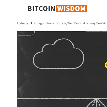
Bitcoin Bilgeliği
>
Haberler
Polygon Kurucu Ortağı, Web3'e Odaklanmış Yeni VC F