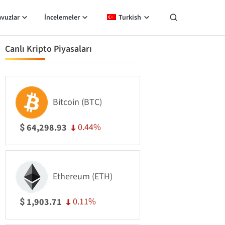
avuzlar
İncelemeler
Turkish
Canlı Kripto Piyasaları
Bitcoin (BTC)
0.44%
64,298.93
$
Ethereum (ETH)
0.11%
1,903.71
$