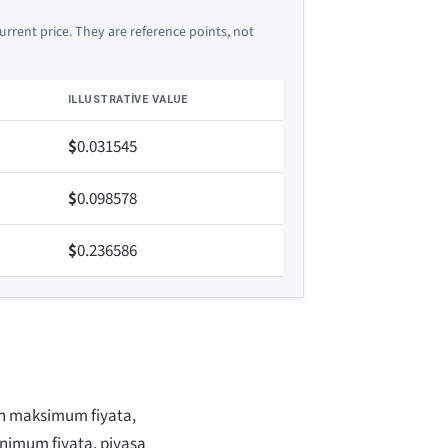
rrent price. They are reference points, not
ILLUSTRATIVE VALUE
$
0.031545
$
0.098578
$
0.236586
an maksimum fiyata,
nimum fiyata, piyasa