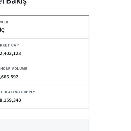
l Bakış
CKER
ÜÇ
RKET CAP
2,403,123
-HOUR VOLUME
,666,592
RCULATING SUPPLY
8,159,340