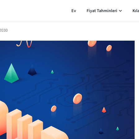
Ev
Fiyat Tahminleri
Kıl
 2030