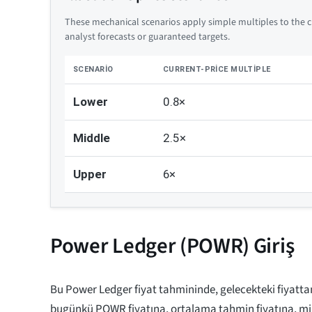
These mechanical scenarios apply simple multiples to the cu
analyst forecasts or guaranteed targets.
SCENARIO
CURRENT-PRICE MULTIPLE
Lower
0.8×
Middle
2.5×
Upper
6×
Power Ledger (POWR) Giriş
Bu Power Ledger fiyat tahmininde, gelecekteki fiyatt
bugünkü POWR fiyatına, ortalama tahmin fiyatına, mi