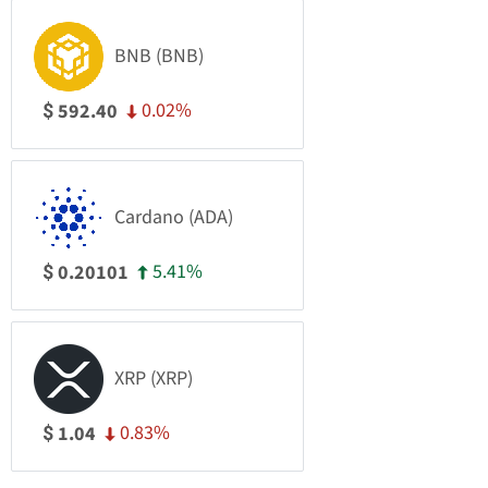
BNB (BNB)
0.02%
592.40
$
Cardano (ADA)
5.41%
0.20101
$
XRP (XRP)
0.83%
1.04
$