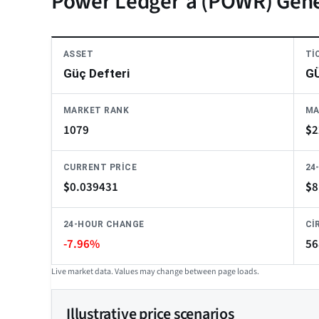
Power Ledger'a (POWR) Gene
ASSET
TI
Güç Defteri
G
MARKET RANK
MA
1079
$
2
CURRENT PRICE
24
$
0.039431
$
8
24-HOUR CHANGE
CI
-7.96%
56
Live market data. Values may change between page loads.
Illustrative price scenarios