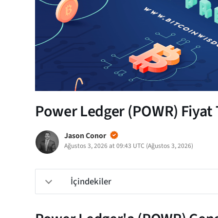
Power Ledger (POWR) Fiyat T
Jason Conor
Ağustos 3, 2026 at 09:43 UTC
(
Ağustos 3, 2026
)
İçindekiler