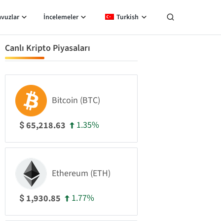
avuzlar
İncelemeler
Turkish
Canlı Kripto Piyasaları
Bitcoin (BTC)
1.35%
65,218.63
$
Ethereum (ETH)
1.77%
1,930.85
$