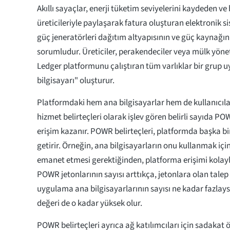
Akıllı sayaçlar, enerji tüketim seviyelerini kaydeden ve b
üreticileriyle paylaşarak fatura oluşturan elektronik s
güç jeneratörleri dağıtım altyapısının ve güç kaynağı
sorumludur. Üreticiler, perakendeciler veya mülk yönet
Ledger platformunu çalıştıran tüm varlıklar bir grup
bilgisayarı" oluşturur.
Platformdaki hem ana bilgisayarlar hem de kullanıcıla
hizmet belirteçleri olarak işlev gören belirli sayıda PO
erişim kazanır. POWR belirteçleri, platformda başka bir
getirir. Örneğin, ana bilgisayarların onu kullanmak için
emanet etmesi gerektiğinden, platforma erişimi kolayl
POWR jetonlarının sayısı arttıkça, jetonlara olan talep
uygulama ana bilgisayarlarının sayısı ne kadar fazlays
değeri de o kadar yüksek olur.
POWR belirteçleri ayrıca ağ katılımcıları için sadakat ö