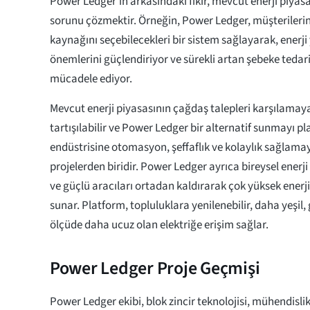
Power Ledger'ın arkasındaki fikir, mevcut enerji piyasas
sorunu çözmektir. Örneğin, Power Ledger, müşterilerin t
kaynağını seçebilecekleri bir sistem sağlayarak, enerj
önemlerini güçlendiriyor ve sürekli artan şebeke tedari
mücadele ediyor.
Mevcut enerji piyasasının çağdaş talepleri karşılama
tartışılabilir ve Power Ledger bir alternatif sunmayı pla
endüstrisine otomasyon, şeffaflık ve kolaylık sağlama
projelerden biridir. Power Ledger ayrıca bireysel enerji
ve güçlü aracıları ortadan kaldırarak çok yüksek enerji
sunar. Platform, topluluklara yenilenebilir, daha yeşil,
ölçüde daha ucuz olan elektriğe erişim sağlar.
Power Ledger Proje Geçmişi
Power Ledger ekibi, blok zincir teknolojisi, mühendisli