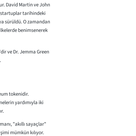
ur. David Martin ve John
 startuplar tarihindeki
asaya sürüldü. O zamandan
 ülkelerde benimsenerek
i'dir ve Dr. Jemma Green
.
eum tokenidir.
elerin yardımıyla iki
ır.
manı, "akıllı sayaçlar"
etişimi mümkün kılıyor.