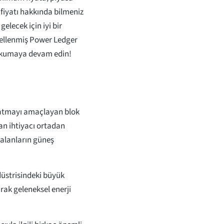
fiyatı hakkında bilmeniz
elecek için iyi bir
cellenmiş Power Ledger
 okumaya devam edin!
?
ratmayı amaçlayan blok
lan ihtiyacı ortadan
l alanların güneş
ndüstrisindeki büyük
ak geleneksel enerji