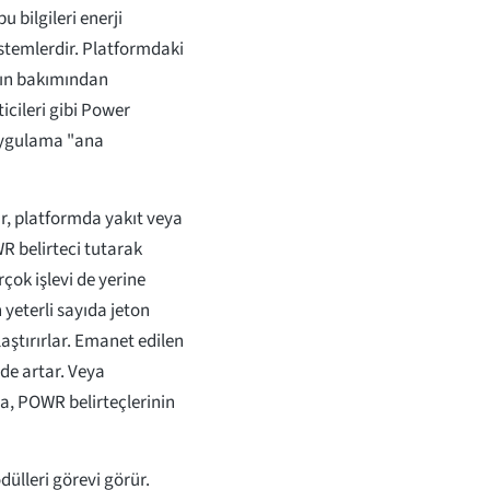
u bilgileri enerji
istemlerdir. Platformdaki
nın bakımından
icileri gibi Power
 uygulama "ana
r, platformda yakıt veya
WR belirteci tutarak
çok işlevi de yerine
 yeterli sayıda jeton
aştırırlar. Emanet edilen
 de artar. Veya
a, POWR belirteçlerinin
dülleri görevi görür.