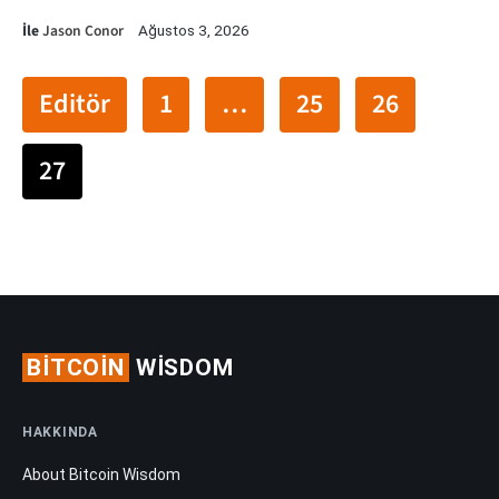
İle
Jason Conor
Ağustos 3, 2026
Editör
1
…
25
26
27
BITCOIN
WISDOM
HAKKINDA
About Bitcoin Wisdom