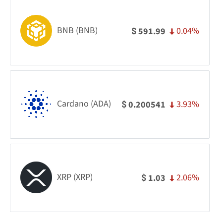
BNB (BNB)
0.04%
591.99
$
Cardano (ADA)
3.93%
0.200541
$
XRP (XRP)
2.06%
1.03
$