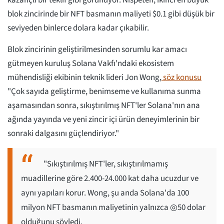
kazançlı bir teklif gibi görünüyor. Nispeten, ikinci en büyük
blok zincirinde bir NFT basmanın maliyeti $0.1 gibi düşük bir
seviyeden binlerce dolara kadar çıkabilir.
Blok zincirinin geliştirilmesinden sorumlu kar amacı
gütmeyen kuruluş Solana Vakfı'ndaki ekosistem
mühendisliği ekibinin teknik lideri Jon Wong,
söz konusu
"Çok sayıda geliştirme, benimseme ve kullanıma sunma
aşamasından sonra, sıkıştırılmış NFT'ler Solana'nın ana
ağında yayında ve yeni zincir içi ürün deneyimlerinin bir
sonraki dalgasını güçlendiriyor."
"Sıkıştırılmış NFT'ler, sıkıştırılmamış
muadillerine göre 2.400-24.000 kat daha ucuzdur ve
aynı yapıları korur. Wong, şu anda Solana'da 100
milyon NFT basmanın maliyetinin yalnızca ◎50 dolar
olduğunu söyledi.