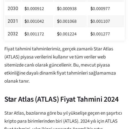
$
0.000912
$
0.000938
$
0.000977
2030
$
0.001042
$
0.001068
$
0.001107
2031
$
0.001172
$
0.001224
$
0.001277
2032
Fiyat tahmini tahminlerimiz, gerçek zamanlı Star Atlas
(ATLAS) piyasa verilerini kullanır ve tüm veriler web
sitemizde canlı olarak güncellenir. Bu, mevcut piyasa
etkinliğine dayalı dinamik fiyat tahminleri sağlamamıza
olanak tanır.
Star Atlas (ATLAS) Fiyat Tahmini 2024
Star Atlas, bazılarına göre bu yıl yükselişe geçen en şaşırtıcı
kripto para birimlerinden biri (ATLAS). 2024 yılı için ATLAS