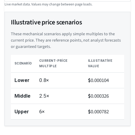
Live market data. Values may change between page loads.
Illustrative price scenarios
These mechanical scenarios apply simple multiples to the
current price. They are reference points, not analyst forecasts
or guaranteed targets.
CURRENT-PRICE
ILLUSTRATIVE
SCENARIO
MULTIPLE
VALUE
$
0.000104
Lower
0.8×
$
0.000326
Middle
2.5×
$
0.000782
Upper
6×