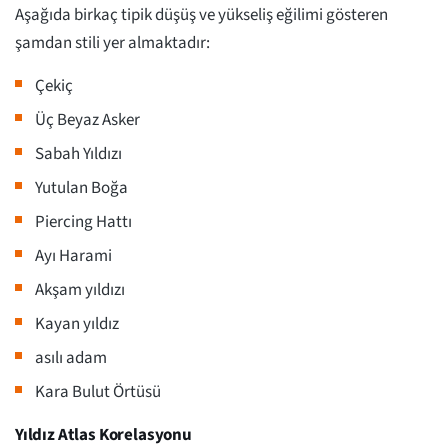
Aşağıda birkaç tipik düşüş ve yükseliş eğilimi gösteren
şamdan stili yer almaktadır:
Çekiç
Üç Beyaz Asker
Sabah Yıldızı
Yutulan Boğa
Piercing Hattı
Ayı Harami
Akşam yıldızı
Kayan yıldız
asılı adam
Kara Bulut Örtüsü
Yıldız Atlas Korelasyonu