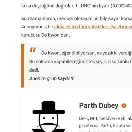
fazla düştüğünü doğrular. 1 LUNC'nin fiyatı $0.0002404
Son zamanlarda, merkezi olmayan bir bilgisayar korsa
Anonymous, bir
iddia edilen tüm vahşetleri ifşa etme 
kurucusu Do Kwon'dan.
Do Kwon, eğer dinliyorsan, ne yazık ki verdiği
Bu noktada yapabileceğimiz tek şey, sizi sorumlu 
dedi.
Anonim grup kaydetti.
Parth Dubey
DeFi, NFT, metaverse vb. al
gazetecisi. Parth, kripto v