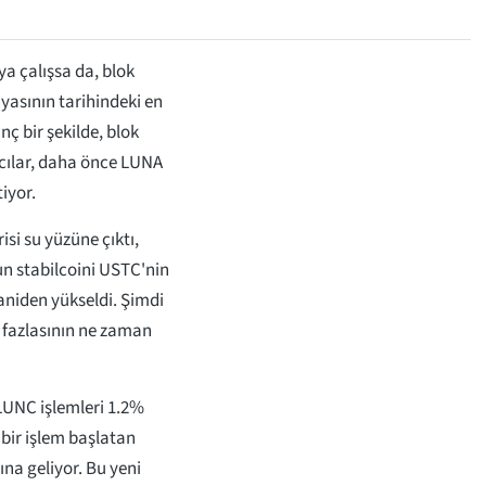
a çalışsa da, blok
ünyasının tarihindeki en
nç bir şekilde, blok
cılar, daha önce LUNA
iyor.
si su yüzüne çıktı,
un stabilcoini USTC'nin
 aniden yükseldi. Şimdi
z fazlasının ne zaman
 LUNC işlemleri 1.2%
 bir işlem başlatan
na geliyor. Bu yeni