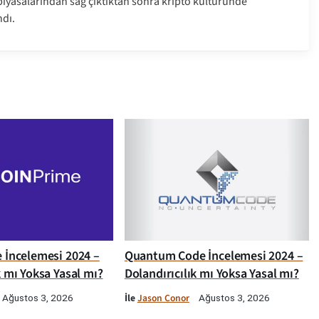
a piyasalarından sağ çıktıktan sonra kripto kültüründe
dı.
e İncelemesi 2024 –
Quantum Code İncelemesi 2024 –
k mı Yoksa Yasal mı?
Dolandırıcılık mı Yoksa Yasal mı?
İle
Jason Conor
Ağustos 3, 2026
Ağustos 3, 2026