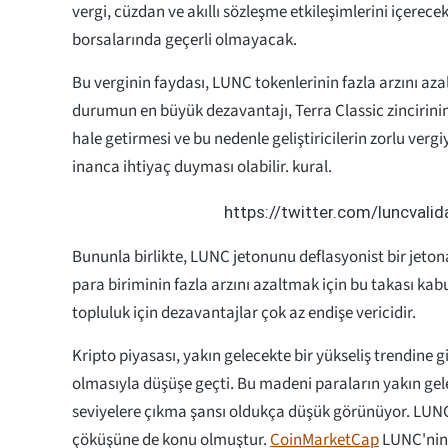
vergi, cüzdan ve akıllı sözleşme etkileşimlerini içerece
borsalarında geçerli olmayacak.
Bu verginin faydası, LUNC tokenlerinin fazla arzını az
durumun en büyük dezavantajı, Terra Classic zincirinin
hale getirmesi ve bu nedenle geliştiricilerin zorlu vergi
inanca ihtiyaç duyması olabilir. kural.
https://twitter.com/luncva
Bununla birlikte, LUNC jetonunu deflasyonist bir jeto
para biriminin fazla arzını azaltmak için bu takası kab
topluluk için dezavantajlar çok az endişe vericidir.
Kripto piyasası, yakın gelecekte bir yükseliş trendine 
olmasıyla düşüşe geçti. Bu madeni paraların yakın ge
seviyelere çıkma şansı oldukça düşük görünüyor. LUNC
çöküşüne de konu olmuştur.
CoinMarketCap
LUNC'nin 