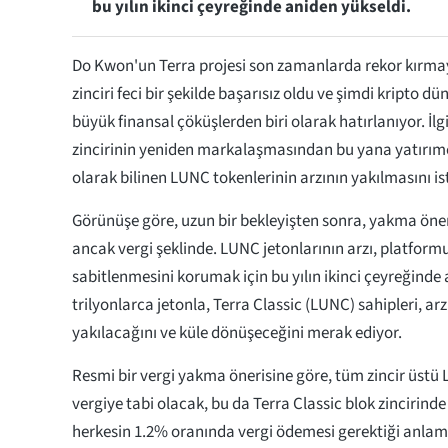
bu yılın ikinci çeyreğinde aniden yükseldi.
Do Kwon'un Terra projesi son zamanlarda rekor kırmay
zinciri feci bir şekilde başarısız oldu ve şimdi kripto d
büyük finansal çöküşlerden biri olarak hatırlanıyor. İlgi
zincirinin yeniden markalaşmasından bu yana yatırım
olarak bilinen LUNC tokenlerinin arzının yakılmasını ist
Görünüşe göre, uzun bir bekleyişten sonra, yakma öneri
ancak vergi şeklinde. LUNC jetonlarının arzı, platform
sabitlenmesini korumak için bu yılın ikinci çeyreğinde
trilyonlarca jetonla, Terra Classic (LUNC) sahipleri, ar
yakılacağını ve küle dönüşeceğini merak ediyor.
Resmi bir vergi yakma önerisine göre, tüm zincir üstü
vergiye tabi olacak, bu da Terra Classic blok zincirinde
herkesin 1.2% oranında vergi ödemesi gerektiği anlamı