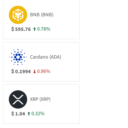
BNB (BNB)
0.78%
595.76
$
Cardano (ADA)
0.96%
0.1994
$
XRP (XRP)
0.32%
1.04
$