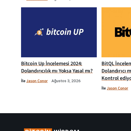
Bitcoin Up İncelemesi 2024:
BitQL İncelem
Dolandırıcılık mı Yoksa Yasal mı?
Dolandırıcı m
Kontrol ediy
İle
Jason Conor
Ağustos 3, 2026
İle
Jason Conor