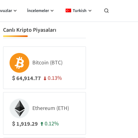
avuzlar
İncelemeler
Turkish
Canlı Kripto Piyasaları
Bitcoin (BTC)
0.13%
64,914.77
$
Ethereum (ETH)
0.12%
1,919.29
$