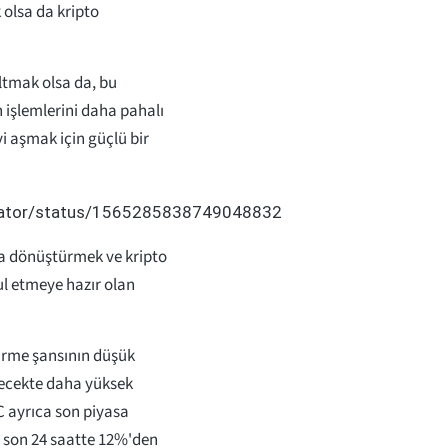
k olsa da kripto
altmak olsa da, bu
 işlemlerini daha pahalı
yi aşmak için güçlü bir
lidator/status/1565285838749048832
na dönüştürmek ve kripto
ul etmeye hazır olan
girme şansının düşük
lecekte daha yüksek
 ayrıca son piyasa
son 24 saatte 12%'den