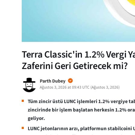
Terra Classic'in 1.2% Vergi 
Zaferini Geri Getirecek mi?
Parth Dubey
Ağustos 3, 2026 at 09:43 UTC
(
Ağustos 3, 2026
)
Tüm zincir üstü LUNC işlemleri 1.2% vergiye tab
zincirinde bir işlem başlatan herkesin 1.2% or
geliyor.
LUNC jetonlarının arzı, platformun stabilcoini