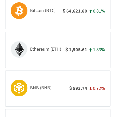
Bitcoin (BTC)
0.81%
64,621.80
$
Ethereum (ETH)
1.83%
1,905.61
$
BNB (BNB)
0.72%
593.74
$