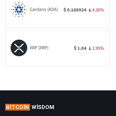
Cardano (ADA)
4.30%
0.188924
$
XRP (XRP)
1.95%
1.04
$
BITCOIN
WISDOM