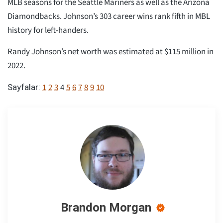
MLB seasons for the Seattle Mariners as well as the Arizona
Diamondbacks. Johnson’s 303 career wins rank fifth in MBL
history for left-handers.
Randy Johnson’s net worth was estimated at $115 million in
2022.
1
2
3
4
5
6
7
8
9
10
Sayfalar:
Brandon Morgan