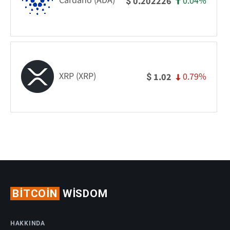
Cardano (ADA)
0.04%
0.202226
$
XRP (XRP)
0.79%
1.02
$
BITCOIN
WISDOM
HAKKINDA