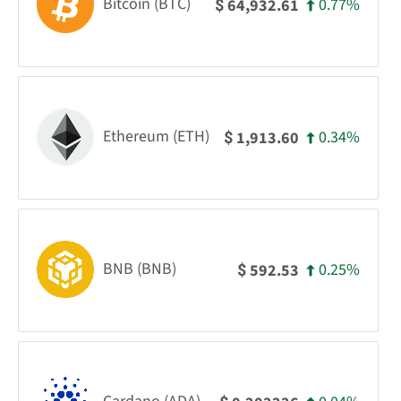
Bitcoin (BTC)
0.77%
64,932.61
$
Ethereum (ETH)
0.34%
1,913.60
$
BNB (BNB)
0.25%
592.53
$