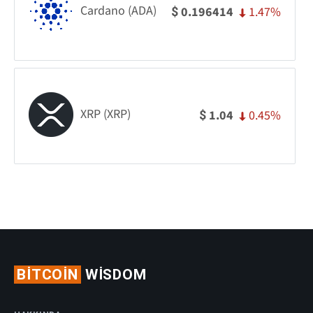
Cardano (ADA)
1.47%
0.196414
$
XRP (XRP)
0.45%
1.04
$
BITCOIN
WISDOM