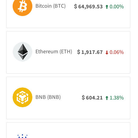
Bitcoin (BTC)
0.00%
64,969.53
$
Ethereum (ETH)
0.06%
1,917.67
$
BNB (BNB)
1.38%
604.21
$