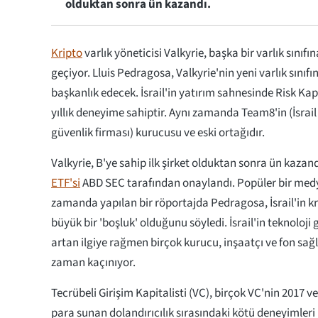
olduktan sonra ün kazandı.
Kripto
varlık yöneticisi Valkyrie, başka bir varlık sınıf
geçiyor. Lluis Pedragosa, Valkyrie'nin yeni varlık sınıfı
başkanlık edecek. İsrail'in yatırım sahnesinde Risk Kap
yıllık deneyime sahiptir. Aynı zamanda Team8'in (İsrail 
güvenlik firması) kurucusu ve eski ortağıdır.
Valkyrie, B'ye sahip ilk şirket olduktan sonra ün kazand
ETF'si
ABD SEC tarafından onaylandı. Popüler bir med
zamanda yapılan bir röportajda Pedragosa, İsrail'in k
büyük bir 'boşluk' olduğunu söyledi. İsrail'in teknoloji 
artan ilgiye rağmen birçok kurucu, inşaatçı ve fon sağ
zaman kaçınıyor.
Tecrübeli Girişim Kapitalisti (VC), birçok VC'nin 2017 v
para sunan dolandırıcılık sırasındaki kötü deneyimleri