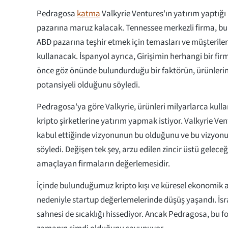
Pedragosa
katma
Valkyrie Ventures'ın yatırım yaptığı
pazarına maruz kalacak. Tennessee merkezli firma, bu İ
ABD pazarına teşhir etmek için temasları ve müşterileri
kullanacak. İspanyol ayrıca, Girişimin herhangi bir f
önce göz önünde bulundurduğu bir faktörün, ürünlerini
potansiyeli olduğunu söyledi.
Pedragosa'ya göre Valkyrie, ürünleri milyarlarca kulla
kripto şirketlerine yatırım yapmak istiyor. Valkyrie Ve
kabul ettiğinde vizyonunun bu olduğunu ve bu vizyon
söyledi. Değişen tek şey, arzu edilen zincir üstü geleceğ
amaçlayan firmaların değerlemesidir.
İçinde bulunduğumuz kripto kışı ve küresel ekonomik al
nedeniyle startup değerlemelerinde düşüş yaşandı. İsra
sahnesi de sıcaklığı hissediyor. Ancak Pedragosa, bu fo