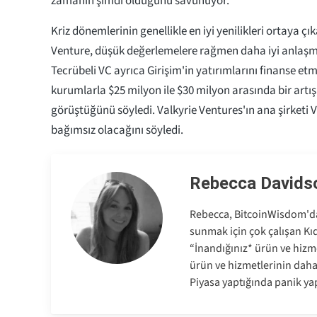
zamanın şimdi olduğunu savunuyor.
Kriz dönemlerinin genellikle en iyi yenilikleri ortaya çık
Venture, düşük değerlemelere rağmen daha iyi anlaşmal
Tecrübeli VC ayrıca Girişim'in yatırımlarını finanse etm
kurumlarla $25 milyon ile $30 milyon arasında bir artı
görüştüğünü söyledi. Valkyrie Ventures'ın ana şirket
bağımsız olacağını söyledi.
Rebecca Davids
Rebecca, BitcoinWisdom'da 
sunmak için çok çalışan Kıd
“İnandığınız* ürün ve hizme
ürün ve hizmetlerinin dah
Piyasa yaptığında panik ya