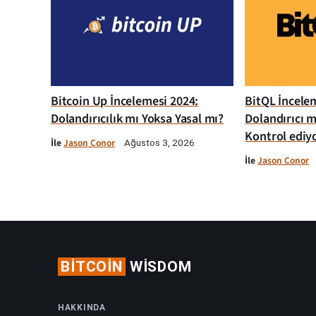
Bitcoin Up İncelemesi 2024:
BitQL İncelem
Dolandırıcılık mı Yoksa Yasal mı?
Dolandırıcı m
Kontrol ediy
İle
Jason Conor
Ağustos 3, 2026
İle
Jason Conor
BITCOIN
WISDOM
HAKKINDA