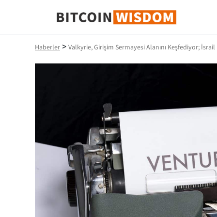
Bitcoin Bilgeliği
>
Haberler
Valkyrie, Girişim Sermayesi Alanını Keşfediyor; İsrai