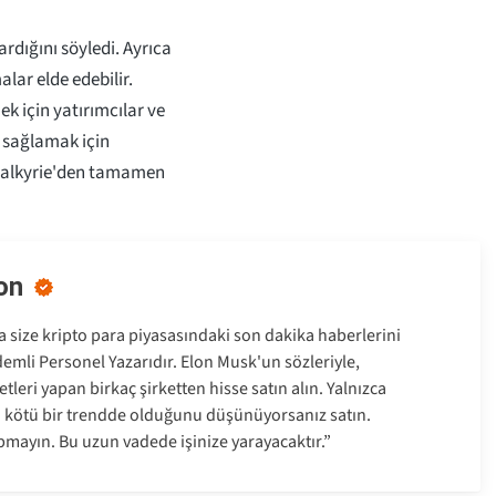
ardığını söyledi. Ayrıca
ar elde edebilir.
ek için yatırımcılar ve
ş sağlamak için
i Valkyrie'den tamamen
on
size kripto para piyasasındaki son dakika haberlerini
emli Personel Yazarıdır. Elon Musk'un sözleriyle,
tleri yapan birkaç şirketten hisse satın alın. Yalnızca
a kötü bir trendde olduğunu düşünüyorsanız satın.
pmayın. Bu uzun vadede işinize yarayacaktır.”