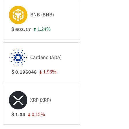
BNB (BNB)
1.24%
603.17
$
Cardano (ADA)
1.93%
0.196048
$
XRP (XRP)
0.15%
1.04
$