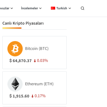
avuzlar
İncelemeler
Turkish
Canlı Kripto Piyasaları
Bitcoin (BTC)
0.03%
64,870.37
$
Ethereum (ETH)
0.17%
1,915.60
$