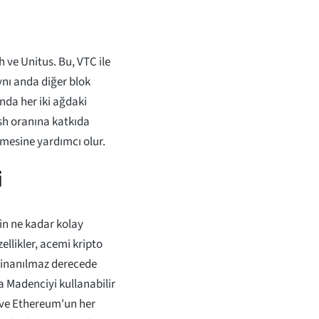
h ve Unitus. Bu, VTC ile
ynı anda diğer blok
nda her iki ağdaki
ash oranına katkıda
lmesine yardımcı olur.
i
ğin ne kadar kolay
ellikler, acemi kripto
i inanılmaz derecede
la Madenciyi kullanabilir
n ve Ethereum'un her