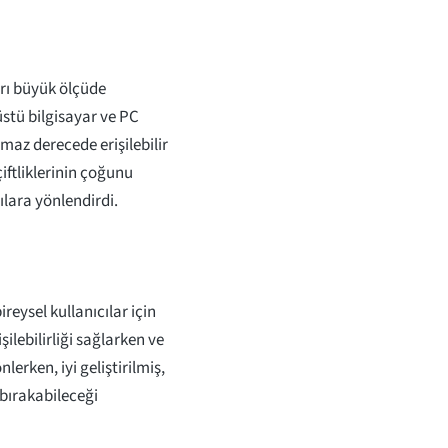
arı büyük ölçüde
üstü bilgisayar ve PC
maz derecede erişilebilir
iftliklerinin çoğunu
ılara yönlendirdi.
eysel kullanıcılar için
işilebilirliği sağlarken ve
lerken, iyi geliştirilmiş,
bırakabileceği