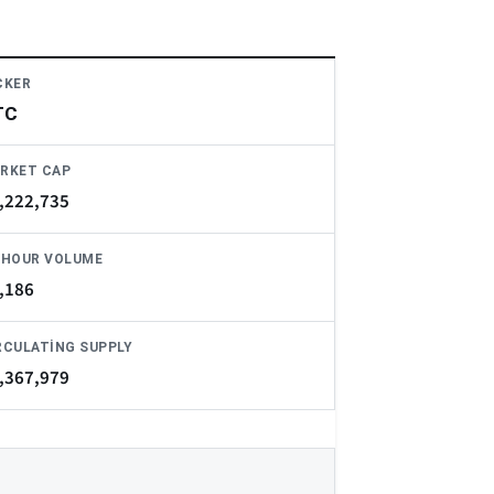
CKER
TC
RKET CAP
,222,735
-HOUR VOLUME
,186
RCULATING SUPPLY
,367,979