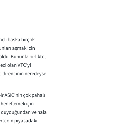
i
nçli başka birçok
unları aşmak için
ldu. Bununla birlikte,
teci olan VTC'yi
IC direncinin neredeyse
r ASIC'nin çok pahalı
 hedeflemek için
aç duyduğundan ve hala
ertcoin piyasadaki