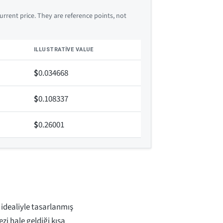
rrent price. They are reference points, not
ILLUSTRATIVE VALUE
$
0.034668
$
0.108337
$
0.26001
idealiyle tasarlanmış
zi hale geldiği kısa