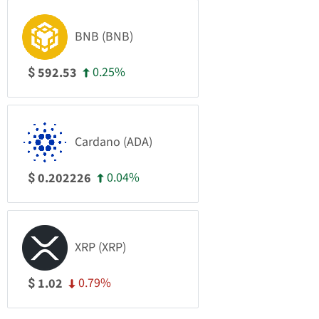
BNB (BNB)
0.25%
592.53
$
Cardano (ADA)
0.04%
0.202226
$
XRP (XRP)
0.79%
1.02
$