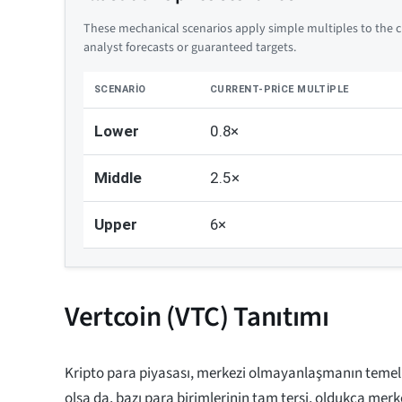
These mechanical scenarios apply simple multiples to the cu
analyst forecasts or guaranteed targets.
SCENARIO
CURRENT-PRICE MULTIPLE
Lower
0.8×
Middle
2.5×
Upper
6×
Vertcoin (VTC) Tanıtımı
Kripto para piyasası, merkezi olmayanlaşmanın temel 
olsa da, bazı para birimlerinin tam tersi, oldukça merke