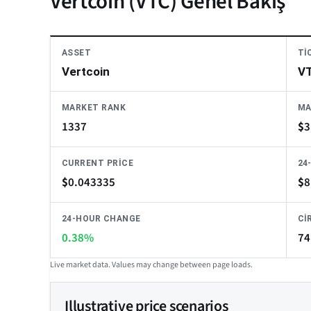
Vertcoin (VTC) Genel Bakış
ASSET
TI
Vertcoin
V
MARKET RANK
MA
1337
$
3
CURRENT PRICE
24
$
0.043335
$
8
24-HOUR CHANGE
CI
0.38%
74
Live market data. Values may change between page loads.
Illustrative price scenarios