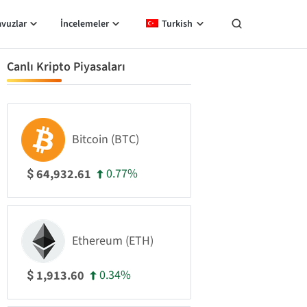
avuzlar
İncelemeler
Turkish
Canlı Kripto Piyasaları
Bitcoin (BTC)
0.77%
64,932.61
$
Ethereum (ETH)
0.34%
1,913.60
$