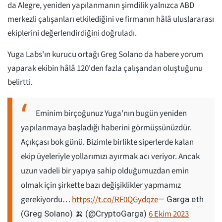
da Alegre, yeniden yapılanmanın şimdilik yalnızca ABD
merkezli çalışanları etkilediğini ve firmanın hâlâ uluslararası
ekiplerini değerlendirdiğini doğruladı.
Yuga Labs'ın kurucu ortağı Greg Solano da habere yorum
yaparak ekibin hâlâ 120'den fazla çalışandan oluştuğunu
belirtti.
Eminim birçoğunuz Yuga'nın bugün yeniden
yapılanmaya başladığı haberini görmüşsünüzdür.
Açıkçası bok günü. Bizimle birlikte siperlerde kalan
ekip üyeleriyle yollarımızı ayırmak acı veriyor. Ancak
uzun vadeli bir yapıya sahip olduğumuzdan emin
olmak için şirkette bazı değişiklikler yapmamız
gerekiyordu…
https://t.co/RF0QGydqze
— Garga.eth
6 Ekim 2023
(Greg Solano) 🍌 (@CryptoGarga)