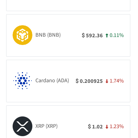
BNB (BNB)
0.11%
592.36
$
Cardano (ADA)
1.74%
0.200925
$
XRP (XRP)
1.23%
1.02
$