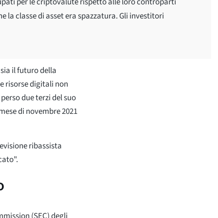
upati per le criptovalute rispetto alle loro controparti
e la classe di asset era spazzatura. Gli investitori
a il futuro della
 risorse digitali non
perso due terzi del suo
 mese di novembre 2021
revisione ribassista
cato".
o
mmission (SEC) degli