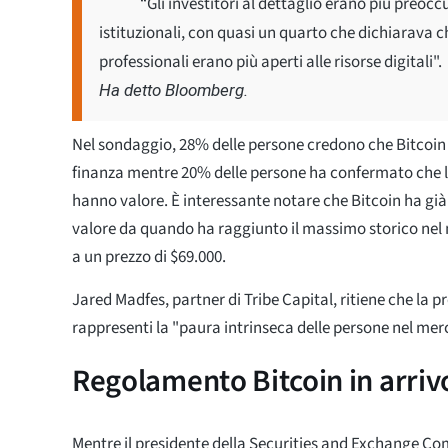
“Gli investitori al dettaglio erano più preocc
istituzionali, con quasi un quarto che dichiarava ch
professionali erano più aperti alle risorse digitali".
Ha detto Bloomberg.
Nel sondaggio, 28% delle persone credono che Bitcoin si
finanza mentre 20% delle persone ha confermato che le
hanno valore. È interessante notare che Bitcoin ha già 
valore da quando ha raggiunto il massimo storico nel
a un prezzo di $69.000.
Jared Madfes, partner di Tribe Capital, ritiene che la p
rappresenti la "paura intrinseca delle persone nel mer
Regolamento Bitcoin in arriv
Mentre il presidente della Securities and Exchange Co