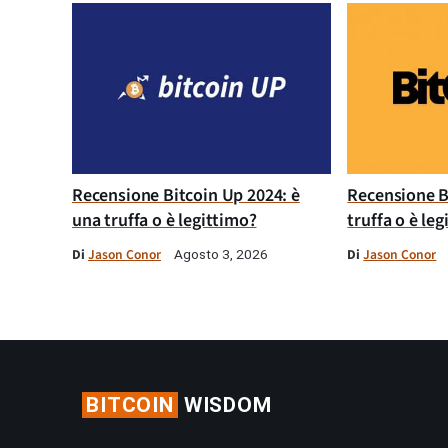
Recensione Bitcoin Up 2024: è
Recensione B
una truffa o è legittimo?
truffa o è le
Di
Jason Conor
Di
Jason Conor
Agosto 3, 2026
BITCOIN
WISDOM