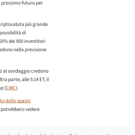
l prossimo futuro per
 criptovaluta più grande
ossibilità di
60% dei 950 investitori
edono nella previsione
to al sondaggio credono
a parte, alle 5:14 ET, il
p (
CMC
).
to dallo spazio
i potrebbero vedere