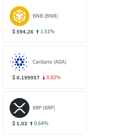
BNB (BNB)
1.51%
594.26
$
Cardano (ADA)
0.82%
0.199957
$
XRP (XRP)
0.64%
1.03
$