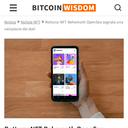
Saggezza Bitcoin
>
>
Notizia
Notizie NFT
Rottura: NFT Behemoth OpenSea segnala una
violazione dei dati