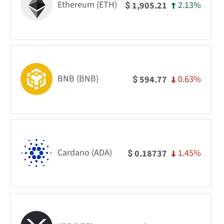
Ethereum (ETH)
2.13%
1,905.21
$
BNB (BNB)
0.63%
594.77
$
Cardano (ADA)
1.45%
0.18737
$