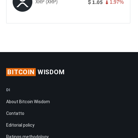
XRP (XRP)
1.97%
1.05
$
BITCOIN
WISDOM
DI
About Bitcoin Wisdom
Contatto
Editorial policy
Ratings methodology