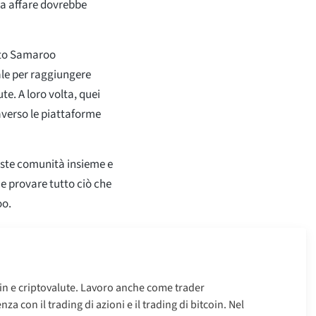
ga affare dovrebbe
etto Samaroo
ale per raggiungere
te. A loro volta, quei
averso le piattaforme
este comunità insieme e
e provare tutto ciò che
oo.
oin e criptovalute. Lavoro anche come trader
za con il trading di azioni e il trading di bitcoin. Nel