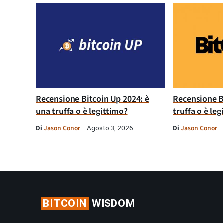
Recensione Bitcoin Up 2024: è
Recensione B
una truffa o è legittimo?
truffa o è le
Di
Jason Conor
Di
Jason Conor
Agosto 3, 2026
BITCOIN
WISDOM