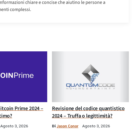
informazioni chiare e concise che aiutino le persone a
enti complessi.
itcoin Prime 2024 –
Revisione del codice quantistico
ttimo?
2024 – Truffa o legittimità?
Di
Jason Conor
Agosto 3, 2026
Agosto 3, 2026