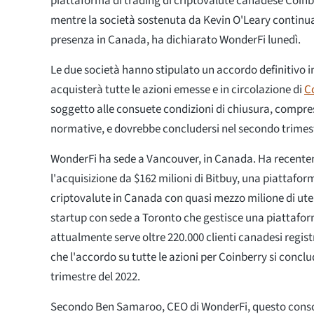
piattaforma di trading di criptovalute canadese Coinbe
mentre la società sostenuta da Kevin O'Leary continua
presenza in Canada, ha dichiarato WonderFi lunedì.
Le due società hanno stipulato un accordo definitivo i
acquisterà tutte le azioni emesse e in circolazione di
C
soggetto alle consuete condizioni di chiusura, compre
normative, e dovrebbe concludersi nel secondo trimes
WonderFi ha sede a Vancouver, in Canada. Ha recent
l'acquisizione da $162 milioni di Bitbuy, una piattaform
criptovalute in Canada con quasi mezzo milione di ute
startup con sede a Toronto che gestisce una piattafor
attualmente serve oltre 220.000 clienti canadesi regis
che l'accordo su tutte le azioni per Coinberry si concl
trimestre del 2022.
Secondo Ben Samaroo, CEO di WonderFi, questo cons