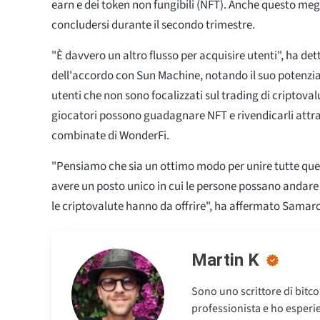
earn e dei token non fungibili (NFT). Anche questo me
concludersi durante il secondo trimestre.
"È davvero un altro flusso per acquisire utenti", ha d
dell'accordo con Sun Machine, notando il suo potenzi
utenti che non sono focalizzati sul trading di criptovalu
giocatori possono guadagnare NFT e rivendicarli attr
combinate di WonderFi.
"Pensiamo che sia un ottimo modo per unire tutte qu
avere un posto unico in cui le persone possano andare 
le criptovalute hanno da offrire", ha affermato Samar
Martin K
Sono uno scrittore di bitc
professionista e ho esperien