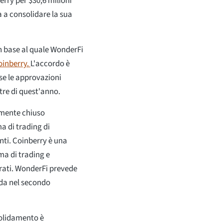
rry per $30,6 milioni
 a consolidare la sua
n base al quale WonderFi
oinberry.
L'accordo è
se le approvazioni
tre di quest'anno.
emente chiuso
a di trading di
nti. Coinberry è una
ma di trading e
trati. WonderFi prevede
uda nel secondo
olidamento è