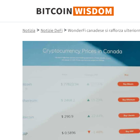
Saggezza Bitcoin
>
>
Notizia
Notizie DeFi
WonderFi canadese si rafforza ulterior