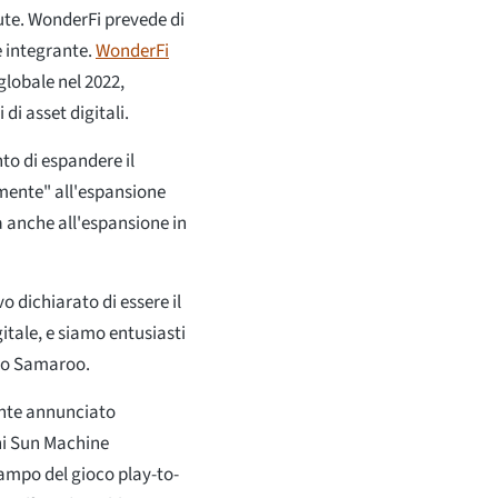
ute. WonderFi prevede di
e integrante.
WonderFi
lobale nel 2022,
i asset digitali.
to di espandere il
amente" all'espansione
ta anche all'espansione in
o dichiarato di essere il
gitale, e siamo entusiasti
ato Samaroo.
ente annunciato
chi Sun Machine
campo del gioco play-to-