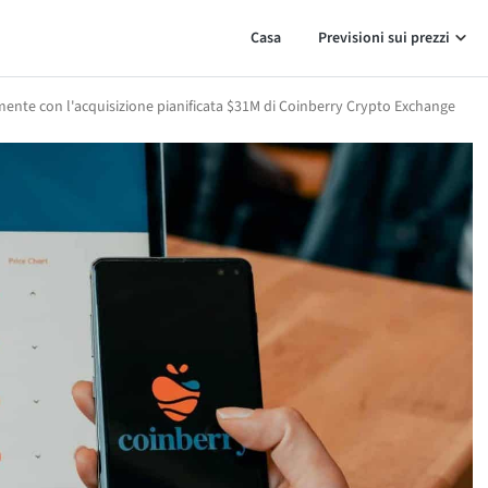
Casa
Previsioni sui prezzi
mente con l'acquisizione pianificata $31M di Coinberry Crypto Exchange