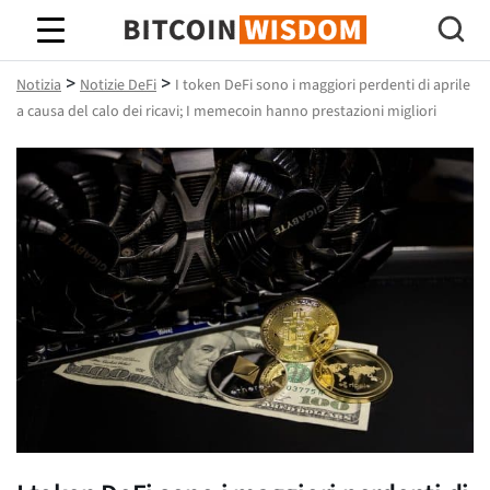
Saggezza Bitcoin
>
>
Notizia
Notizie DeFi
I token DeFi sono i maggiori perdenti di aprile
a causa del calo dei ricavi; I memecoin hanno prestazioni migliori