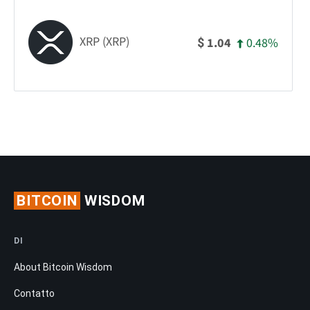
XRP (XRP)
0.48%
1.04
$
BITCOIN
WISDOM
DI
About Bitcoin Wisdom
Contatto