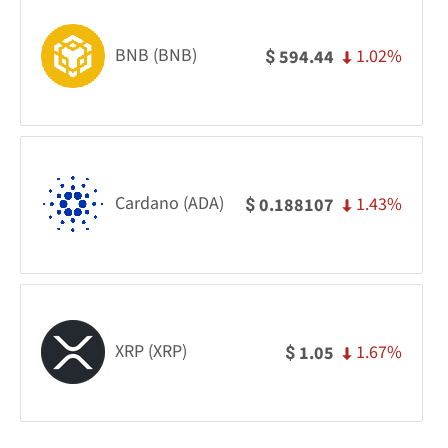
BNB (BNB)
1.02%
594.44
$
Cardano (ADA)
1.43%
0.188107
$
XRP (XRP)
1.67%
1.05
$