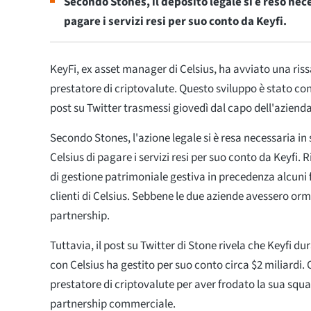
Secondo Stones, il deposito legale si è reso nece
pagare i servizi resi per suo conto da Keyfi.
KeyFi, ex asset manager di Celsius, ha avviato una rissa
prestatore di criptovalute. Questo sviluppo è stato con
post su Twitter trasmessi giovedì dal capo dell'aziend
Secondo Stones, l'azione legale si è resa necessaria in s
Celsius di pagare i servizi resi per suo conto da Keyfi.
di gestione patrimoniale gestiva in precedenza alcuni 
clienti di Celsius. Sebbene le due aziende avessero orma
partnership.
Tuttavia, il post su Twitter di Stone rivela che Keyfi d
con Celsius ha gestito per suo conto circa $2 miliardi. 
prestatore di criptovalute per aver frodato la sua squ
partnership commerciale.