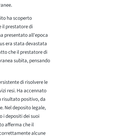
oranee.
ito ha scoperto
il prestatore di
ha presentato all'epoca
sius era stata devastata
to che il prestatore di
poranea subita, pensando
rsistente di risolvere le
rvizi resi. Ha accennato
 risultato positivo, da
e. Nel deposito legale,
 i depositi dei suoi
to afferma che il
e correttamente alcune