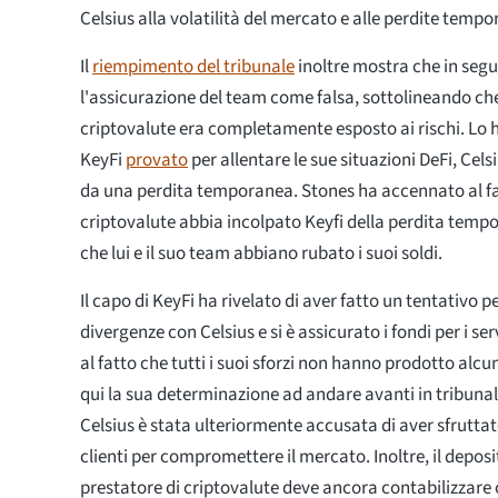
Celsius alla volatilità del mercato e alle perdite temp
Il
riempimento del tribunale
inoltre mostra che in segu
l'assicurazione del team come falsa, sottolineando che 
criptovalute era completamente esposto ai rischi. Lo 
KeyFi
provato
per allentare le sue situazioni DeFi, Cel
da una perdita temporanea. Stones ha accennato al fat
criptovalute abbia incolpato Keyfi della perdita tem
che lui e il suo team abbiano rubato i suoi soldi.
Il capo di KeyFi ha rivelato di aver fatto un tentativo pe
divergenze con Celsius e si è assicurato i fondi per i se
al fatto che tutti i suoi sforzi non hanno prodotto alcun
qui la sua determinazione ad andare avanti in tribunal
Celsius è stata ulteriormente accusata di aver sfruttato
clienti per compromettere il mercato. Inoltre, il deposi
prestatore di criptovalute deve ancora contabilizzar