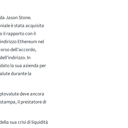
 da Jason Stone.
niale è stata acquisita
o il rapporto con il
 indirizzo Ethereum nel
 corso dell'accordo,
ll'indirizzo. In
idato la sua azienda per
valute durante la
riptovalute deve ancora
 stampa, il prestatore di
lla sua crisi di liquidità