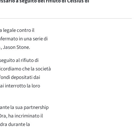
ssario a seguito del rifiuto di Celsius di
 legale contro il
fermato in una serie di
a, Jason Stone.
eguito al rifiuto di
 Ricordiamo che la società
fondi depositati dai
i interrotto la loro
urante la sua partnership
Ora, ha incriminato il
adra durante la