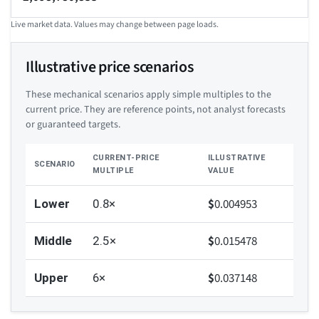
Live market data. Values may change between page loads.
Illustrative price scenarios
These mechanical scenarios apply simple multiples to the
current price. They are reference points, not analyst forecasts
or guaranteed targets.
CURRENT-PRICE
ILLUSTRATIVE
SCENARIO
MULTIPLE
VALUE
$
0.004953
Lower
0.8×
$
0.015478
Middle
2.5×
$
0.037148
Upper
6×