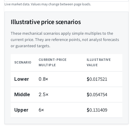
Live market data. Values may change between page loads.
Illustrative price scenarios
These mechanical scenarios apply simple multiples to the
current price. They are reference points, not analyst forecasts
or guaranteed targets.
CURRENT-PRICE
ILLUSTRATIVE
SCENARIO
MULTIPLE
VALUE
$
0.017521
Lower
0.8×
$
0.054754
Middle
2.5×
$
0.131409
Upper
6×