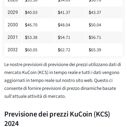
$
33.36
$
34.69
$
36.70
$
40.03
$
41.37
$
43.37
2029
$
46.70
$
48.04
$
50.04
2030
$
53.38
$
54.71
$
56.71
2031
$
60.05
$
62.72
$
65.39
2032
Le nostre previsioni di previsione dei prezzi utilizzano dati di
mercato KuCoin (KCS) in tempo reale e tutti i dati vengono
aggiornati in tempo reale sul nostro sito web. Questo ci
consente di fornire previsioni di prezzo dinamiche basate
sull'attuale attività di mercato.
Previsione dei prezzi KuCoin (KCS)
2024