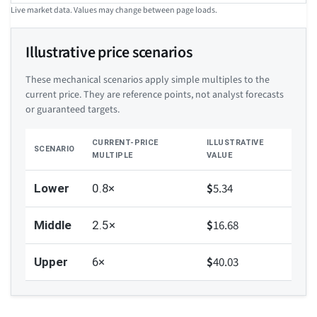
Live market data. Values may change between page loads.
Illustrative price scenarios
These mechanical scenarios apply simple multiples to the
current price. They are reference points, not analyst forecasts
or guaranteed targets.
CURRENT-PRICE
ILLUSTRATIVE
SCENARIO
MULTIPLE
VALUE
$
5.34
Lower
0.8×
$
16.68
Middle
2.5×
$
40.03
Upper
6×