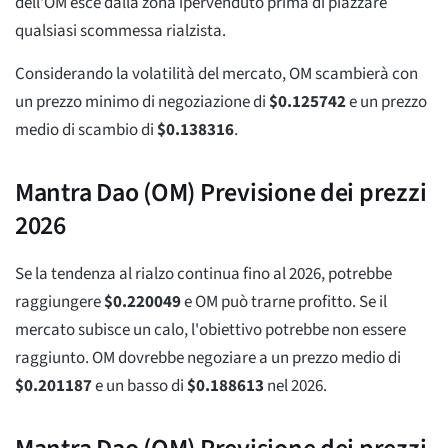
dell'OM esce dalla zona ipervenduto prima di piazzare
qualsiasi scommessa rialzista.
Considerando la volatilità del mercato, OM scambierà con
un prezzo minimo di negoziazione di
$
0.125742
e un prezzo
medio di scambio di
$
0.138316
.
Mantra Dao (OM) Previsione dei prezzi
2026
Se la tendenza al rialzo continua fino al 2026, potrebbe
raggiungere
$
0.220049
e OM può trarne profitto. Se il
mercato subisce un calo, l'obiettivo potrebbe non essere
raggiunto. OM dovrebbe negoziare a un prezzo medio di
$
0.201187
e un basso di
$
0.188613
nel 2026.