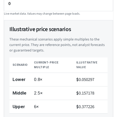
0
Live market data. Values may change between page loads.
Illustrative price scenarios
These mechanical scenarios apply simple multiples to the
current price. They are reference points, not analyst forecasts
or guaranteed targets.
CURRENT-PRICE
ILLUSTRATIVE
SCENARIO
MULTIPLE
VALUE
$
0.050297
Lower
0.8×
$
0.157178
Middle
2.5×
$
0.377226
Upper
6×