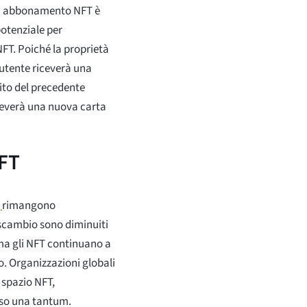
 di abbonamento NFT è
potenziale per
NFT. Poiché la proprietà
utente riceverà una
bito del precedente
iceverà una nuova carta
NFT
,
rimangono
 scambio sono diminuiti
 ma gli NFT continuano a
o. Organizzazioni globali
o spazio NFT,
sso una tantum.