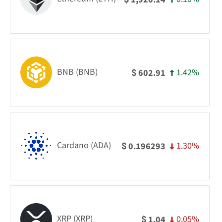
BNB (BNB)
1.42%
602.91
$
Cardano (ADA)
1.30%
0.196293
$
XRP (XRP)
0.05%
1.04
$