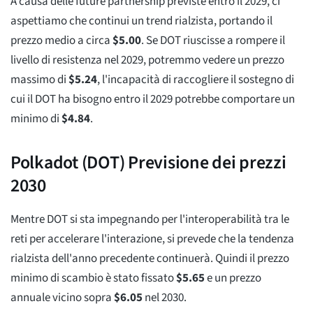
A causa delle future partnership previste entro il 2029, ci
aspettiamo che continui un trend rialzista, portando il
prezzo medio a circa
$
5.00
. Se DOT riuscisse a rompere il
livello di resistenza nel 2029, potremmo vedere un prezzo
massimo di
$
5.24
, l'incapacità di raccogliere il sostegno di
cui il DOT ha bisogno entro il 2029 potrebbe comportare un
minimo di
$
4.84
.
Polkadot (DOT) Previsione dei prezzi
2030
Mentre DOT si sta impegnando per l'interoperabilità tra le
reti per accelerare l'interazione, si prevede che la tendenza
rialzista dell'anno precedente continuerà. Quindi il prezzo
minimo di scambio è stato fissato
$
5.65
e un prezzo
annuale vicino sopra
$
6.05
nel 2030.