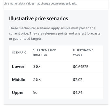
Live market data. Values may change between page loads.
Illustrative price scenarios
These mechanical scenarios apply simple multiples to the
current price. They are reference points, not analyst forecasts
or guaranteed targets.
CURRENT-PRICE
ILLUSTRATIVE
SCENARIO
MULTIPLE
VALUE
$
0.64525
Lower
0.8×
$
2.02
Middle
2.5×
$
4.84
Upper
6×