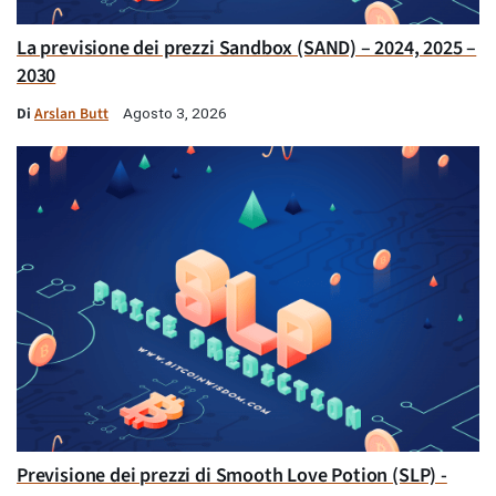
La previsione dei prezzi Sandbox (SAND) – 2024, 2025 –
2030
Di
Arslan Butt
Agosto 3, 2026
Previsione dei prezzi di Smooth Love Potion (SLP) -