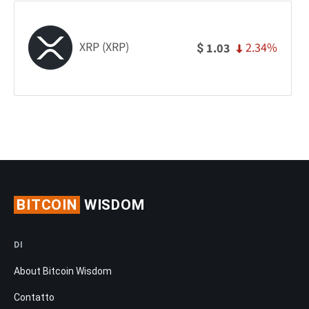
XRP (XRP)
2.34%
1.03
$
BITCOIN
WISDOM
DI
About Bitcoin Wisdom
Contatto