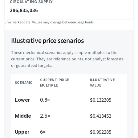
CIRCULATING SUPPLY
286,835,036
Live market data. Values may change between page loads.
Illustrative price scenarios
These mechanical scenarios apply simple multiples to the
current price. They are reference points, not analyst forecasts
or guaranteed targets.
CURRENT-PRICE
ILLUSTRATIVE
SCENARIO
MULTIPLE
VALUE
$
0.132305
Lower
0.8×
$
0.413452
Middle
2.5×
$
0.992285
Upper
6×