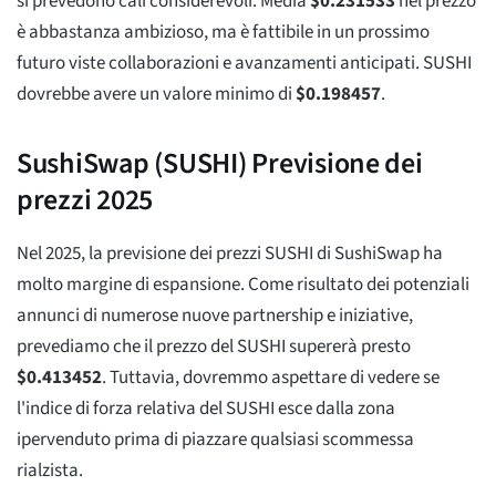
si prevedono cali considerevoli. Media
$
0.231533
nel prezzo
è abbastanza ambizioso, ma è fattibile in un prossimo
futuro viste collaborazioni e avanzamenti anticipati. SUSHI
dovrebbe avere un valore minimo di
$
0.198457
.
SushiSwap (SUSHI) Previsione dei
prezzi 2025
Nel 2025, la previsione dei prezzi SUSHI di SushiSwap ha
molto margine di espansione. Come risultato dei potenziali
annunci di numerose nuove partnership e iniziative,
prevediamo che il prezzo del SUSHI supererà presto
$
0.413452
. Tuttavia, dovremmo aspettare di vedere se
l'indice di forza relativa del SUSHI esce dalla zona
ipervenduto prima di piazzare qualsiasi scommessa
rialzista.