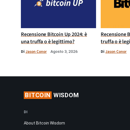
Recensione Bitcoin Up 2024: è
Recensione B
una truffa o è legittimo?
truffa o è le
Di
Jason Conor
Di
Jason Conor
Agosto 3, 2026
BITCOIN
WISDOM
DI
About Bitcoin Wisdom