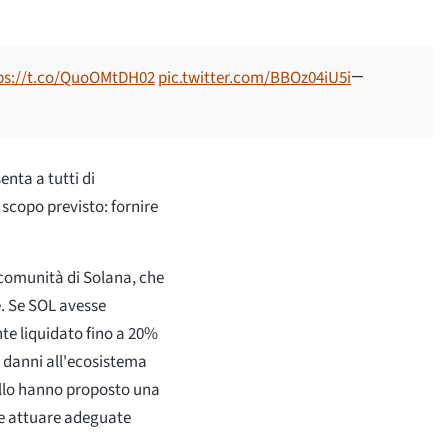
ps://t.co/QuoOMtDH02
pic.twitter.com/BBOz04iU5i
—
enta a tutti di
o scopo previsto: fornire
a comunità di Solana, che
e. Se SOL avesse
te liquidato fino a 20%
 danni all'ecosistema
ollo hanno proposto una
e attuare adeguate