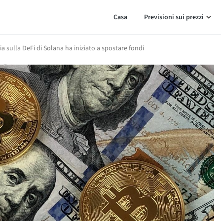
Casa
Previsioni sui prezzi
a sulla DeFi di Solana ha iniziato a spostare fondi