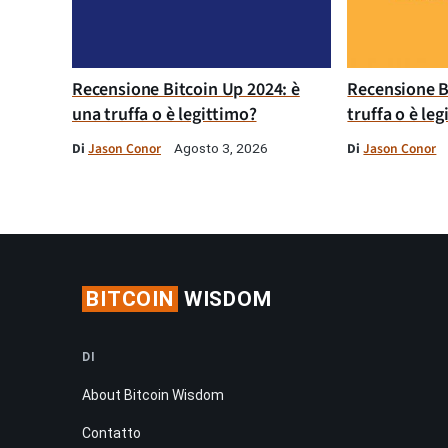
Recensione Bitcoin Up 2024: è
Recensione B
una truffa o è legittimo?
truffa o è le
Di
Jason Conor
Di
Jason Conor
Agosto 3, 2026
BITCOIN
WISDOM
DI
About Bitcoin Wisdom
Contatto