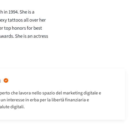
 in 1994. She is a
sexy tattoos all over her
r top honors for best
wards. She is an actress
n
erto che lavora nello spazio del marketing digitale e
n interesse in erba per la libertà finanziaria e
alute digitali.