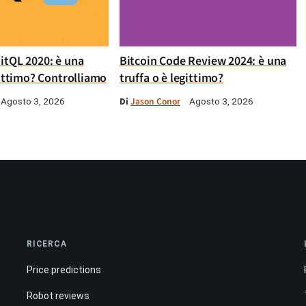
itQL 2020: è una
Bitcoin Code Review 2024: è una
gittimo? Controlliamo
truffa o è legittimo?
Di
Jason Conor
Agosto 3, 2026
Agosto 3, 2026
RICERCA
Price predictions
Robot reviews