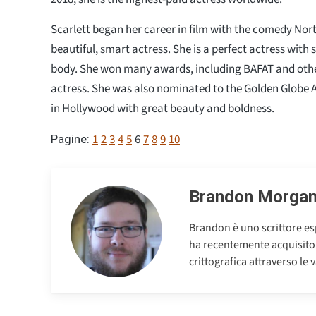
Scarlett began her career in film with the comedy North
beautiful, smart actress. She is a perfect actress with 
body. She won many awards, including BAFAT and othe
actress. She was also nominated to the Golden Globe A
in Hollywood with great beauty and boldness.
1
2
3
4
5
6
7
8
9
10
Pagine:
Brandon Morga
Brandon è uno scrittore esp
ha recentemente acquisito u
crittografica attraverso le v