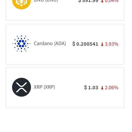
0.04%
591.99
$
Cardano (ADA)
3.93%
0.200541
$
XRP (XRP)
2.06%
1.03
$