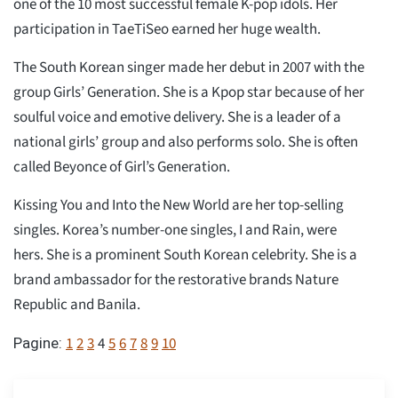
one of the 10 most successful female K-pop idols. Her
participation in TaeTiSeo earned her huge wealth.
The South Korean singer made her debut in 2007 with the
group Girls’ Generation. She is a Kpop star because of her
soulful voice and emotive delivery. She is a leader of a
national girls’ group and also performs solo. She is often
called Beyonce of Girl’s Generation.
Kissing You and Into the New World are her top-selling
singles. Korea’s number-one singles, I and Rain, were
hers. She is a prominent South Korean celebrity. She is a
brand ambassador for the restorative brands Nature
Republic and Banila.
1
2
3
4
5
6
7
8
9
10
Pagine: