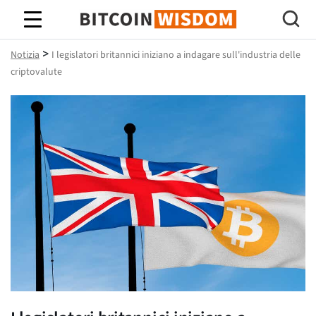
Saggezza Bitcoin
>
Notizia
I legislatori britannici iniziano a indagare sull'industria delle
criptovalute