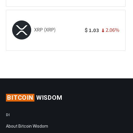
XRP (XRP)
2.06%
1.03
$
BITCOIN
WISDOM
DI
About Bitcoin Wisdom