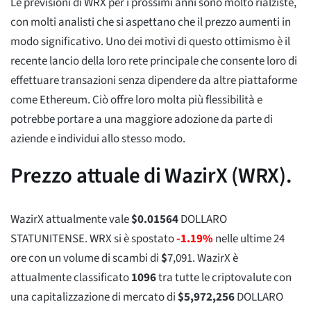
Le previsioni di WRX per i prossimi anni sono molto rialziste,
con molti analisti che si aspettano che il prezzo aumenti in
modo significativo. Uno dei motivi di questo ottimismo è il
recente lancio della loro rete principale che consente loro di
effettuare transazioni senza dipendere da altre piattaforme
come Ethereum. Ciò offre loro molta più flessibilità e
potrebbe portare a una maggiore adozione da parte di
aziende e individui allo stesso modo.
Prezzo attuale di WazirX (WRX).
WazirX attualmente vale
$
0.01564
DOLLARO
STATUNITENSE. WRX si è spostato
-1.19%
nelle ultime 24
ore con un volume di scambi di
$
7,091
. WazirX è
attualmente classificato
1096
tra tutte le criptovalute con
una capitalizzazione di mercato di
$
5,972,256
DOLLARO