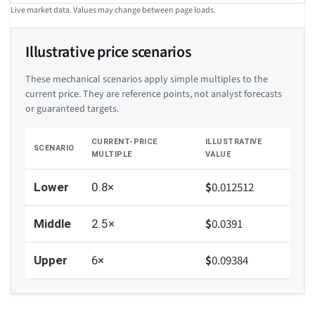
Live market data. Values may change between page loads.
Illustrative price scenarios
These mechanical scenarios apply simple multiples to the
current price. They are reference points, not analyst forecasts
or guaranteed targets.
CURRENT-PRICE
ILLUSTRATIVE
SCENARIO
MULTIPLE
VALUE
$
0.012512
Lower
0.8×
$
0.0391
Middle
2.5×
$
0.09384
Upper
6×