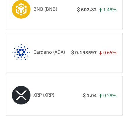
BNB (BNB)
1.48%
602.82
$
Cardano (ADA)
0.65%
0.198597
$
XRP (XRP)
0.28%
1.04
$