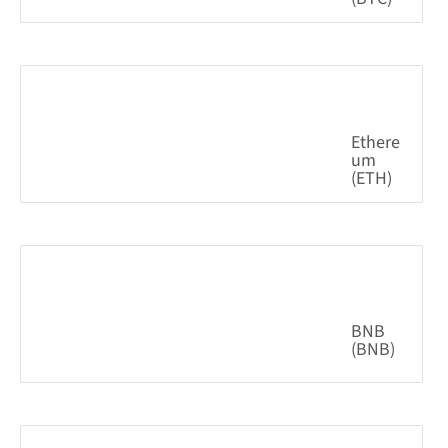
Ethereum (ETH)
0.08%
1,914.53
$
BNB (BNB)
1.28%
601.63
$
Cardano (ADA)
1.16%
0.197483
$