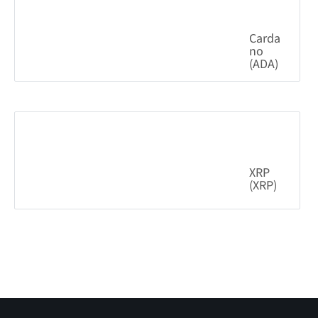
XRP (XRP)
0.20%
1.03
$
BITCOIN
WISDOM
DI
About Bitcoin Wisdom