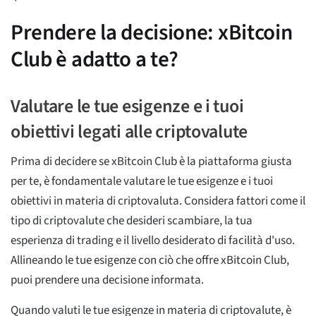
Prendere la decisione: xBitcoin
Club è adatto a te?
Valutare le tue esigenze e i tuoi
obiettivi legati alle criptovalute
Prima di decidere se xBitcoin Club è la piattaforma giusta
per te, è fondamentale valutare le tue esigenze e i tuoi
obiettivi in materia di criptovaluta. Considera fattori come il
tipo di criptovalute che desideri scambiare, la tua
esperienza di trading e il livello desiderato di facilità d'uso.
Allineando le tue esigenze con ciò che offre xBitcoin Club,
puoi prendere una decisione informata.
Quando valuti le tue esigenze in materia di criptovalute, è