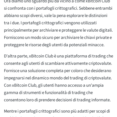
Ora diamo uno sguardo più da vicino a come xBitcoin Club
si confronta con i portafogli crittografici. Sebbene entrambi
abbiano scopi diversi, vale la pena esplorare le distinzioni
tra i due. I portafogli crittografici vengono utilizzati
principalmente per archiviare e proteggere le valute digitali.
Forniscono un modo sicuro per archiviare le chiavi private e
proteggere le risorse degli utenti da potenziali minacce.
D'altra parte, xBitcoin Club è una piattaforma di trading che
consente agli utenti di scambiare attivamente criptovalute.
Fornisce una soluzione completa per coloro che desiderano
impegnarsi nel dinamico mondo del trading di criptovalute.
Con xBitcoin Club, gli utenti hanno accesso a un'ampia
gamma di strumenti e funzionalità di trading che
consentono loro di prendere decisioni di trading informate.
Mentre i portafogli crittografici sono più adatti per scopi di