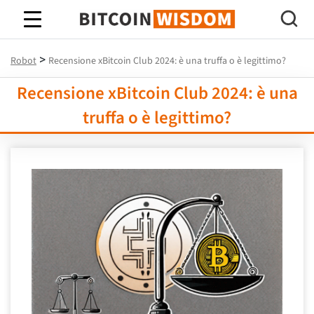
Saggezza Bitcoin
>
Robot
Recensione xBitcoin Club 2024: è una truffa o è legittimo?
Recensione xBitcoin Club 2024: è una
truffa o è legittimo?