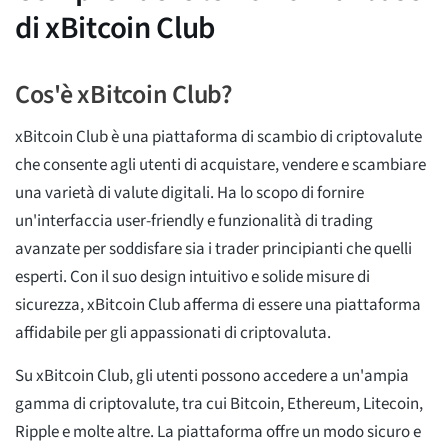
di xBitcoin Club
Cos'è xBitcoin Club?
xBitcoin Club è una piattaforma di scambio di criptovalute
che consente agli utenti di acquistare, vendere e scambiare
una varietà di valute digitali. Ha lo scopo di fornire
un'interfaccia user-friendly e funzionalità di trading
avanzate per soddisfare sia i trader principianti che quelli
esperti. Con il suo design intuitivo e solide misure di
sicurezza, xBitcoin Club afferma di essere una piattaforma
affidabile per gli appassionati di criptovaluta.
Su xBitcoin Club, gli utenti possono accedere a un'ampia
gamma di criptovalute, tra cui Bitcoin, Ethereum, Litecoin,
Ripple e molte altre. La piattaforma offre un modo sicuro e