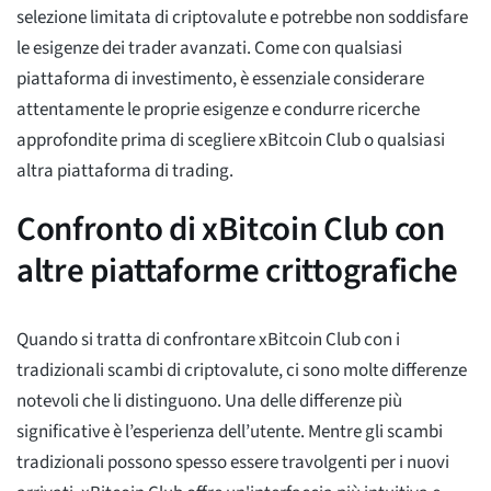
selezione limitata di criptovalute e potrebbe non soddisfare
le esigenze dei trader avanzati. Come con qualsiasi
piattaforma di investimento, è essenziale considerare
attentamente le proprie esigenze e condurre ricerche
approfondite prima di scegliere xBitcoin Club o qualsiasi
altra piattaforma di trading.
Confronto di xBitcoin Club con
altre piattaforme crittografiche
Quando si tratta di confrontare xBitcoin Club con i
tradizionali scambi di criptovalute, ci sono molte differenze
notevoli che li distinguono. Una delle differenze più
significative è l’esperienza dell’utente. Mentre gli scambi
tradizionali possono spesso essere travolgenti per i nuovi