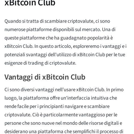
xBitcoin Club
Quando si tratta di scambiare criptovalute, ci sono
numerose piattaforme disponibili sul mercato. Una di
queste piattaforme che ha guadagnato popolarità è
xBitcoin Club. In questo articolo, esploreremo i vantaggi e i
potenziali svantaggi dell'utilizzo di xBitcoin Club per le tue
esigenze di trading di criptovalute.
Vantaggi di xBitcoin Club
Ci sono diversi vantaggi nell’usare xBitcoin Club. In primo
luogo, la piattaforma offre un'interfaccia intuitiva che
rende facile per i principianti navigare e scambiare
criptovalute. Ciò è particolarmente vantaggioso per le
persone che sono nuove nel mondo delle risorse digitali e
desiderano una piattaforma che semplifichi il processo di