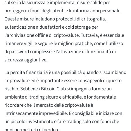
sul serio la sicurezza e implementa misure solide per
proteggere i fondi degli utenti e le informazioni personali.
Queste misure includono protocolli di crittografia,
autenticazione a due fattori e cold storage per
l'archiviazione offline di criptovalute. Tuttavia, è essenziale
rimanere vigili e seguire le migliori pratiche, come l'utilizzo
di password complesse e l'attivazione di funzionalità di
sicurezza aggiuntive.
La perdita finanziaria è una possibilità quando si scambiano
criptovalute ed è importante essere consapevoli di questo
rischio. Sebbene xBitcoin Club si impegni a fornire un
ambiente di trading sicuro e affidabile, è fondamentale
ricordare che il mercato delle criptovalute è
intrinsecamente imprevedibile. È consigliabile iniziare con
un piccolo investimento e fare trading solo con fondi che
puoi permetterti di perdere.