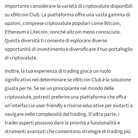
importante considerare la varietà di criptovalute disponibili
su xBitcoin Club. La piattaforma offre una vasta gamma di
opzioni, comprese criptovalute popolari come Bitcoin,
Ethereum e Litecoin, nonché altcoin meno conosciute.
Questa diversità ti consente di esplorare diverse
opportunità di investimento e diversificare il tuo portafoglio
di criptovalute.
Inoltre, la tua esperienza di trading gioca un ruolo
significativo nel determinare se xBitcoin Club è la soluzione
giusta per te. Se sei un principiante nel mondo delle
criptovalute, potresti preferire una piattaforma che offra
un'interfaccia user-friendly e risorse educative per aiutarti a
navigare nelle complessità del trading. D'altra parte, i
trader esperti possono dare la priorità a funzionalità e
strumenti avanzati che consentono strategie di trading più