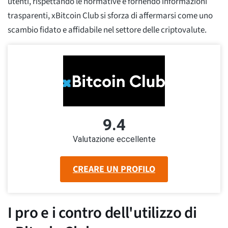
utenti, rispettando le normative e fornendo informazioni
trasparenti, xBitcoin Club si sforza di affermarsi come uno
scambio fidato e affidabile nel settore delle criptovalute.
9.4
Valutazione eccellente
CREARE UN PROFILO
I pro e i contro dell'utilizzo di