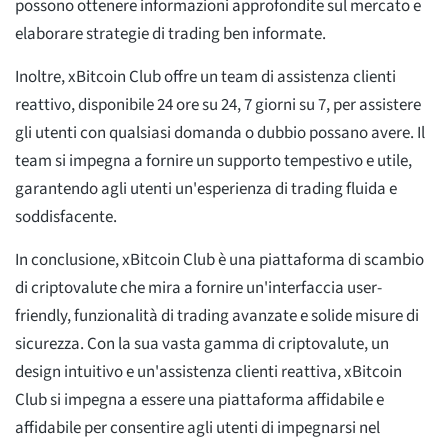
possono ottenere informazioni approfondite sul mercato e
elaborare strategie di trading ben informate.
Inoltre, xBitcoin Club offre un team di assistenza clienti
reattivo, disponibile 24 ore su 24, 7 giorni su 7, per assistere
gli utenti con qualsiasi domanda o dubbio possano avere. Il
team si impegna a fornire un supporto tempestivo e utile,
garantendo agli utenti un'esperienza di trading fluida e
soddisfacente.
In conclusione, xBitcoin Club è una piattaforma di scambio
di criptovalute che mira a fornire un'interfaccia user-
friendly, funzionalità di trading avanzate e solide misure di
sicurezza. Con la sua vasta gamma di criptovalute, un
design intuitivo e un'assistenza clienti reattiva, xBitcoin
Club si impegna a essere una piattaforma affidabile e
affidabile per consentire agli utenti di impegnarsi nel