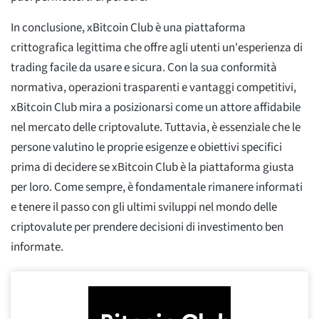
In conclusione, xBitcoin Club è una piattaforma
crittografica legittima che offre agli utenti un'esperienza di
trading facile da usare e sicura. Con la sua conformità
normativa, operazioni trasparenti e vantaggi competitivi,
xBitcoin Club mira a posizionarsi come un attore affidabile
nel mercato delle criptovalute. Tuttavia, è essenziale che le
persone valutino le proprie esigenze e obiettivi specifici
prima di decidere se xBitcoin Club è la piattaforma giusta
per loro. Come sempre, è fondamentale rimanere informati
e tenere il passo con gli ultimi sviluppi nel mondo delle
criptovalute per prendere decisioni di investimento ben
informate.