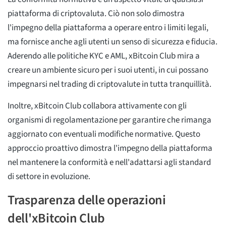
piattaforma di criptovaluta. Ciò non solo dimostra
l'impegno della piattaforma a operare entro i limiti legali,
ma fornisce anche agli utenti un senso di sicurezza e fiducia.
Aderendo alle politiche KYC e AML, xBitcoin Club mira a
creare un ambiente sicuro per i suoi utenti, in cui possano
impegnarsi nel trading di criptovalute in tutta tranquillità.
Inoltre, xBitcoin Club collabora attivamente con gli
organismi di regolamentazione per garantire che rimanga
aggiornato con eventuali modifiche normative. Questo
approccio proattivo dimostra l'impegno della piattaforma
nel mantenere la conformità e nell'adattarsi agli standard
di settore in evoluzione.
Trasparenza delle operazioni
dell'xBitcoin Club