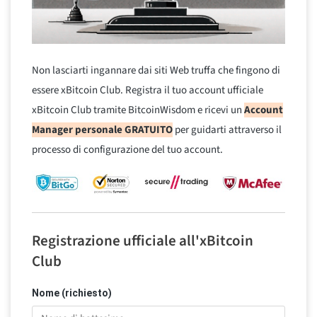
Non lasciarti ingannare dai siti Web truffa che fingono di
essere xBitcoin Club. Registra il tuo account ufficiale
xBitcoin Club tramite BitcoinWisdom e ricevi un
Account
Manager personale GRATUITO
per guidarti attraverso il
processo di configurazione del tuo account.
Registrazione ufficiale all'xBitcoin
Club
Nome (richiesto)