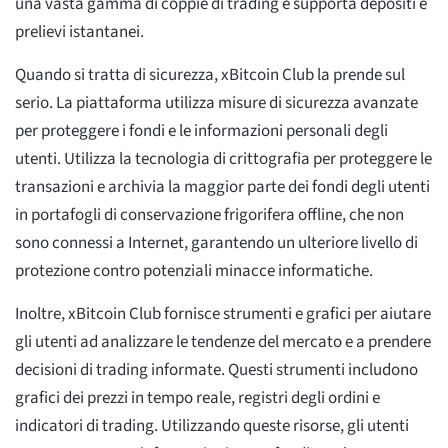
una vasta gamma di coppie di trading e supporta depositi e
prelievi istantanei.
Quando si tratta di sicurezza, xBitcoin Club la prende sul
serio. La piattaforma utilizza misure di sicurezza avanzate
per proteggere i fondi e le informazioni personali degli
utenti. Utilizza la tecnologia di crittografia per proteggere le
transazioni e archivia la maggior parte dei fondi degli utenti
in portafogli di conservazione frigorifera offline, che non
sono connessi a Internet, garantendo un ulteriore livello di
protezione contro potenziali minacce informatiche.
Inoltre, xBitcoin Club fornisce strumenti e grafici per aiutare
gli utenti ad analizzare le tendenze del mercato e a prendere
decisioni di trading informate. Questi strumenti includono
grafici dei prezzi in tempo reale, registri degli ordini e
indicatori di trading. Utilizzando queste risorse, gli utenti