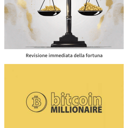
Revisione immediata della fortuna