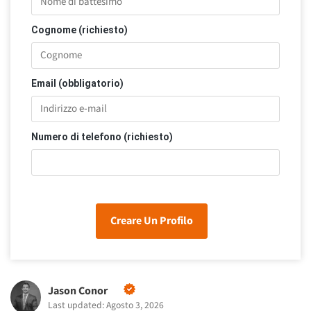
Cognome (richiesto)
Email (obbligatorio)
Numero di telefono (richiesto)
Creare Un Profilo
Jason Conor
Last updated: Agosto 3, 2026