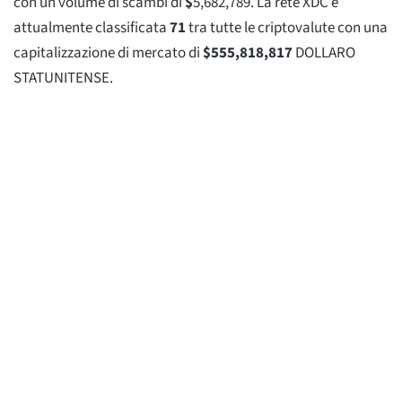
con un volume di scambi di
$
5,682,789
. La rete XDC è
attualmente classificata
71
tra tutte le criptovalute con una
capitalizzazione di mercato di
$
555,818,817
DOLLARO
STATUNITENSE.