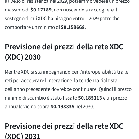
il livello di resistenza nel 2029, potremmo vedere un prezzo
massimo di
$
0.17189
, non riuscendo a raccogliere il
sostegno di cui XDC ha bisogno entro il 2029 potrebbe
comportare un minimo di
$
0.158668
.
Previsione dei prezzi della rete XDC
(XDC) 2030
Mentre XDC si sta impegnando per l'interoperabilità tra le
reti per accelerare l'interazione, la tendenza rialzista
dell'anno precedente dovrebbe continuare. Quindi il prezzo
minimo di scambio è stato fissato
$
0.185113
e un prezzo
annuale vicino sopra
$
0.198335
nel 2030.
Previsione dei prezzi della rete XDC
(XDC) 2031