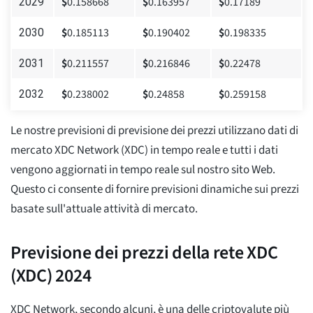
$
0.158668
$
0.163957
$
0.17189
2029
$
0.185113
$
0.190402
$
0.198335
2030
$
0.211557
$
0.216846
$
0.22478
2031
$
0.238002
$
0.24858
$
0.259158
2032
Le nostre previsioni di previsione dei prezzi utilizzano dati di
mercato XDC Network (XDC) in tempo reale e tutti i dati
vengono aggiornati in tempo reale sul nostro sito Web.
Questo ci consente di fornire previsioni dinamiche sui prezzi
basate sull'attuale attività di mercato.
Previsione dei prezzi della rete XDC
(XDC) 2024
XDC Network, secondo alcuni, è una delle criptovalute più