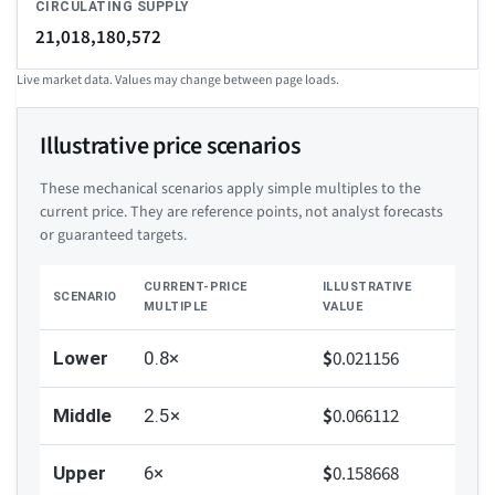
CIRCULATING SUPPLY
21,018,180,572
Live market data. Values may change between page loads.
Illustrative price scenarios
These mechanical scenarios apply simple multiples to the
current price. They are reference points, not analyst forecasts
or guaranteed targets.
CURRENT-PRICE
ILLUSTRATIVE
SCENARIO
MULTIPLE
VALUE
$
0.021156
Lower
0.8×
$
0.066112
Middle
2.5×
$
0.158668
Upper
6×