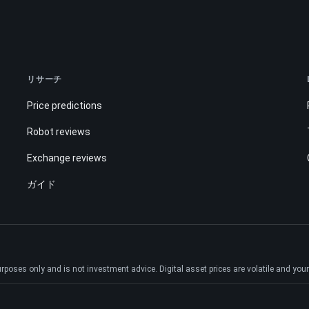
リサーチ
Price predictions
Robot reviews
Exchange reviews
ガイド
ses only and is not investment advice. Digital asset prices are volatile and your e