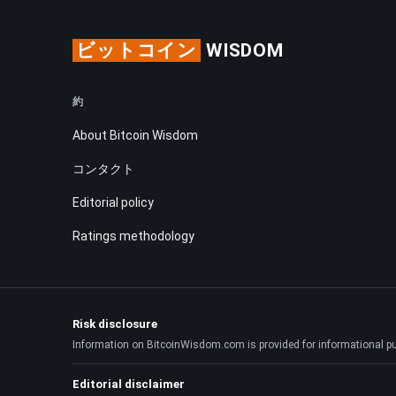
ビットコイン
WISDOM
約
About Bitcoin Wisdom
コンタクト
Editorial policy
Ratings methodology
Risk disclosure
Information on BitcoinWisdom.com is provided for informational purpo
Editorial disclaimer