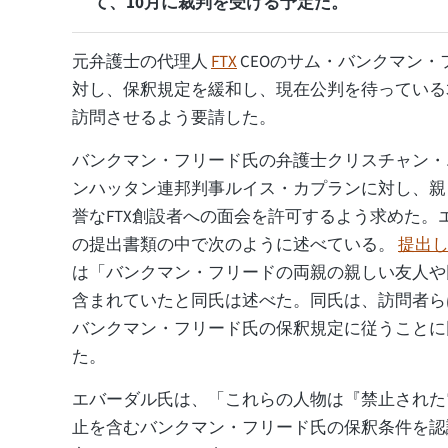
て、10月に裁判を受ける予定だ。
元弁護士の代理人
FTX
CEOのサム・バンクマン・
対し、保釈規定を緩和し、現在公判を待っている
訪問させるよう要請した。
バンクマン・フリード氏の弁護士クリスチャン・
ンハッタン連邦判事ルイス・カプランに対し、親
誉なFTX創設者への面会を許可するよう求めた。
の提出書類の中で次のように述べている。
提出
は「バンクマン・フリードの両親の親しい友人や
含まれていたと同氏は述べた。同氏は、訪問者ら
バンクマン・フリード氏の保釈規定に従うことに
た。
エバーダル氏は、「これらの人物は『禁止された
止を含むバンクマン・フリード氏の保釈条件を認