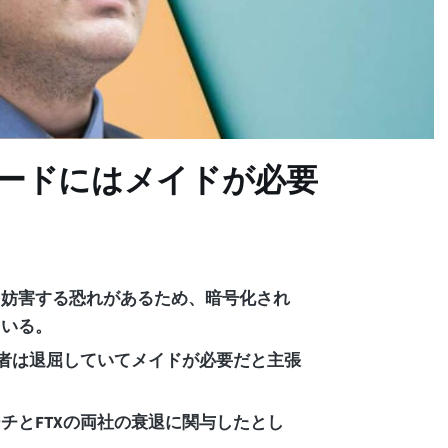
リードにはメイドが必要
を妨害する恐れがあるため、暗号化され
ている。
設者は退屈していてメイドが必要だと主張
チとFTXの両社の衰退に関与したとし