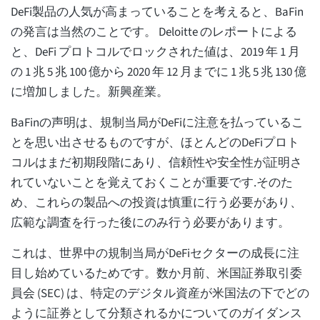
DeFi製品の人気が高まっていることを考えると、BaFin
の発言は当然のことです。 Deloitte のレポートによる
と、DeFi プロトコルでロックされた値は、2019 年 1 月
の 1 兆 5 兆 100 億から 2020 年 12 月までに 1 兆 5 兆 130 億
に増加しました。新興産業。
BaFinの声明は、規制当局がDeFiに注意を払っているこ
とを思い出させるものですが、ほとんどのDeFiプロト
コルはまだ初期段階にあり、信頼性や安全性が証明さ
れていないことを覚えておくことが重要です.そのた
め、これらの製品への投資は慎重に行う必要があり、
広範な調査を行った後にのみ行う必要があります。
これは、世界中の規制当局がDeFiセクターの成長に注
目し始めているためです。数か月前、米国証券取引委
員会 (SEC) は、特定のデジタル資産が米国法の下でどの
ように証券として分類されるかについてのガイダンス