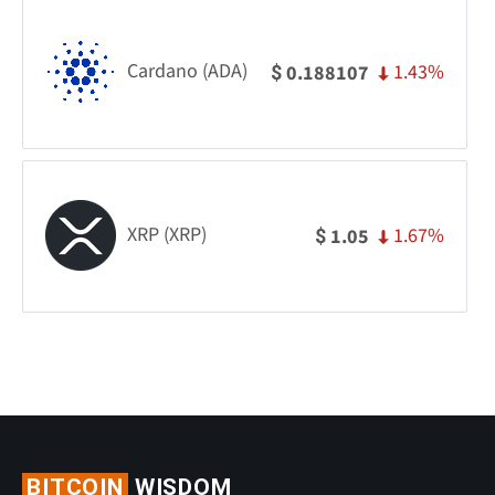
Cardano (ADA)
1.43%
0.188107
$
XRP (XRP)
1.67%
1.05
$
BITCOIN
WISDOM