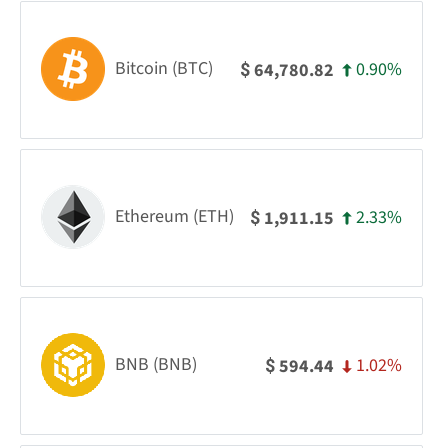
Bitcoin (BTC)
0.90%
64,780.82
$
Ethereum (ETH)
2.33%
1,911.15
$
BNB (BNB)
1.02%
594.44
$