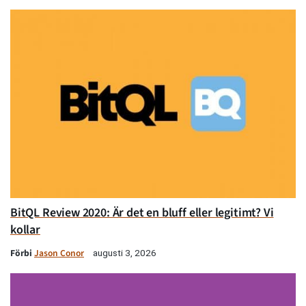
BitQL Review 2020: Är det en bluff eller legitimt? Vi
kollar
Förbi
Jason Conor
augusti 3, 2026