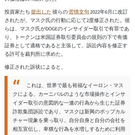
投資家たち
提出した
彼らの
苦情文句
2022年6月に改訂
されたが、マスク氏の行動に応じて2度修正された。彼
らは、マスク氏がDOGEのインサイダー取引で有罪であ
り、トークンは米国証券取引委員会の規則の下で有価
証券として適格であると主張して、訴訟内容を修正す
る許可を裁判所に求めた。
修正された訴状によると、
これは、世界で最も裕福なイーロン・マス
クによる、カーニバルのような市場操作とインサ
イダー取引の意図的な一連の行為から生じた証券
詐欺集団訴訟であり、マスクは新興のポップカル
チャー現象を乗っ取り、自分自身と自分の会社を
相互宣伝し、卑猥な行為を水増しするために利用