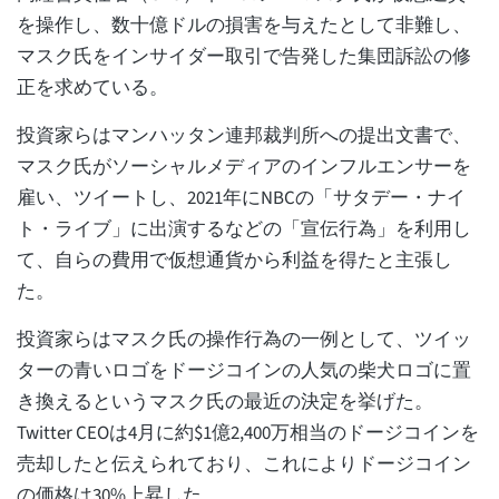
を操作し、数十億ドルの損害を与えたとして非難し、
マスク氏をインサイダー取引で告発した集団訴訟の修
正を求めている。
投資家らはマンハッタン連邦裁判所への提出文書で、
マスク氏がソーシャルメディアのインフルエンサーを
雇い、ツイートし、2021年にNBCの「サタデー・ナイ
ト・ライブ」に出演するなどの「宣伝行為」を利用し
て、自らの費用で仮想通貨から利益を得たと主張し
た。
投資家らはマスク氏の操作行為の一例として、ツイッ
ターの青いロゴをドージコインの人気の柴犬ロゴに置
き換えるというマスク氏の最近の決定を挙げた。
Twitter CEOは4月に約$1億2,400万相当のドージコインを
売却したと伝えられており、これによりドージコイン
の価格は30%上昇した。