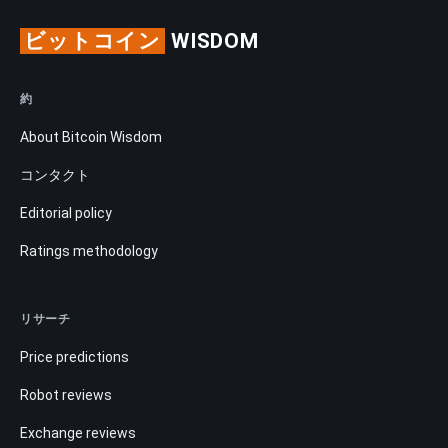
ビットコイン
WISDOM
約
About Bitcoin Wisdom
コンタクト
Editorial policy
Ratings methodology
リサーチ
Price predictions
Robot reviews
Exchange reviews