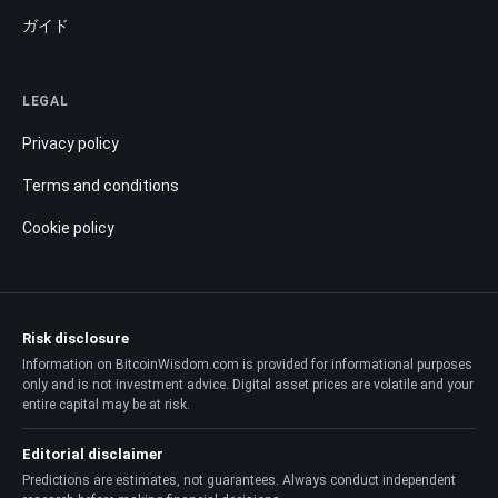
ガイド
LEGAL
Privacy policy
Terms and conditions
Cookie policy
Risk disclosure
Information on BitcoinWisdom.com is provided for informational purposes
only and is not investment advice. Digital asset prices are volatile and your
entire capital may be at risk.
Editorial disclaimer
Predictions are estimates, not guarantees. Always conduct independent