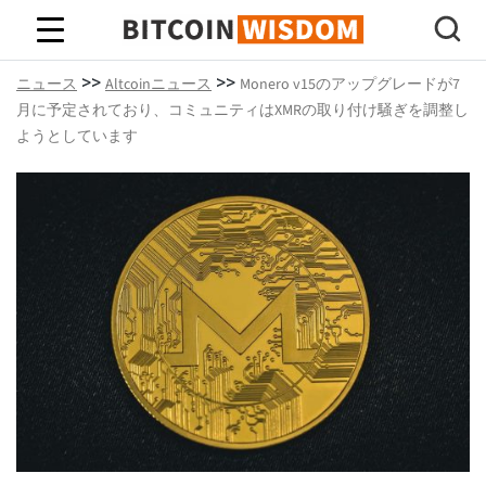
ビットコインの知恵
>>
>>
ニュース
Altcoinニュース
Monero v15のアップグレードが7
月に予定されており、コミュニティはXMRの取り付け騒ぎを調整し
ようとしています