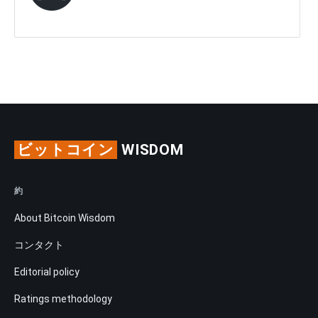
ビットコイン
WISDOM
約
About Bitcoin Wisdom
コンタクト
Editorial policy
Ratings methodology