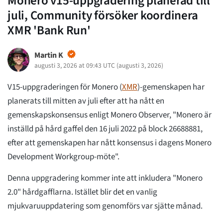
Monero v15-uppgradering planerad till
juli, Community försöker koordinera
XMR 'Bank Run'
Martin K
augusti 3, 2026 at 09:43 UTC
(
augusti 3, 2026
)
V15-uppgraderingen för Monero (
XMR
)-gemenskapen har
planerats till mitten av juli efter att ha nått en
gemenskapskonsensus enligt Monero Observer, "Monero är
inställd på hård gaffel den 16 juli 2022 på block 26688881,
efter att gemenskapen har nått konsensus i dagens Monero
Development Workgroup-möte".
Denna uppgradering kommer inte att inkludera "Monero
2.0" hårdgafflarna. Istället blir det en vanlig
mjukvaruuppdatering som genomförs var sjätte månad.