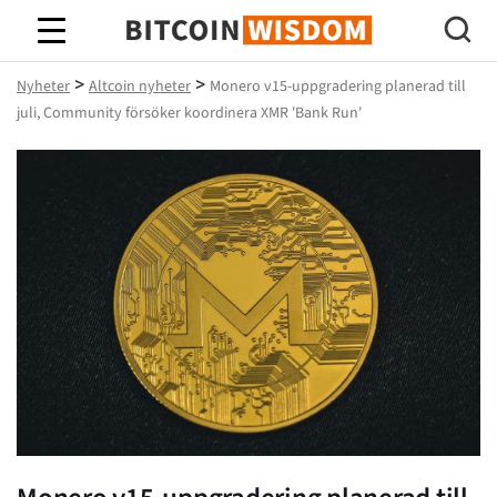
Bitcoin Wisdom
>
>
Nyheter
Altcoin nyheter
Monero v15-uppgradering planerad till
juli, Community försöker koordinera XMR 'Bank Run'