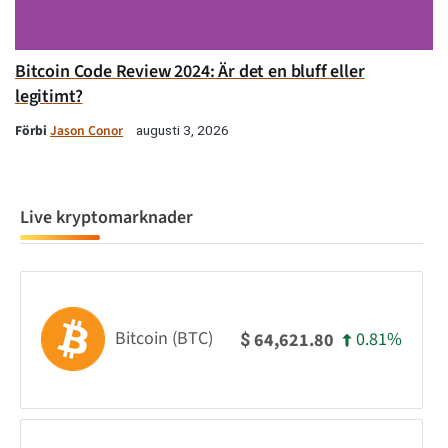
Bitcoin Code Review 2024: Är det en bluff eller
legitimt?
Förbi
Jason Conor
augusti 3, 2026
Live kryptomarknader
Bitcoin (BTC)
0.81%
64,621.80
$